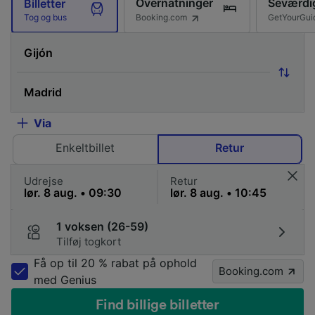
Overnatninger
Seværdi
Billetter
Booking.com
GetYourGui
Tog og bus
Via
Enkeltbillet
Retur
Udrejse
Retur
1 voksen (26-59)
Tilføj togkort
Få op til 20 % rabat på ophold
Booking.com
med Genius
Find billige billetter