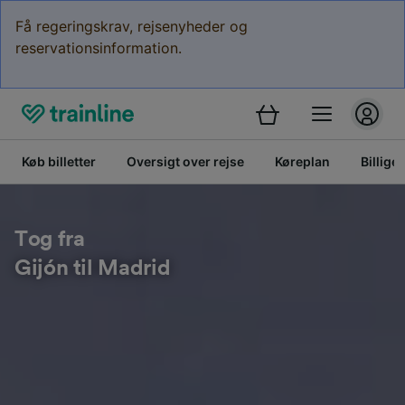
Få regeringskrav, rejsenyheder og
reservationsinformation.
Køb billetter
Oversigt over rejse
Køreplan
Billige 
Tog fra
Gijón til Madrid