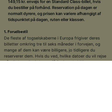
149,15 kr. envejs for en Standard Class-billet, hvis
du bestiller på forhånd. Reservation på dagen er
normalt dyrere, og prisen kan variere afhængigt af
tidspunktet på dagen, ruten eller klassen.
1
.
Forudbestil
De fleste af togselskaberne i Europa frigiver deres
billetter omkring tre til seks måneder i forvejen, og
mange af dem kan være billigere, jo tidligere du
reserverer dem. Hvis du ved, hvilke datoer du vil rejse
på, vil du muligvis kunne få fat i nogle billigere
togbilletter fra Gijón til Madrid.
2
.
Vær fleksibel med dine rejsetidspunkter
Da mange af togforbindelserne i Europa også er
populære pendlerruter, øger mange af togselskaberne
billetpriserne i "myldretiden" (typisk mellem 06.00-
10.00 og 15.00–19.00 på hverdage). Hvis du kan, så
kig efter billetter uden for disse tidsrum for at se, om
du kan finde en billigere pris.