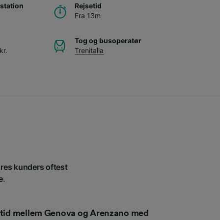
station
Rejsetid
Fra 13m
Tog og busoperatør
kr.
Trenitalia
ores kunders oftest
e.
setid mellem Genova og Arenzano med