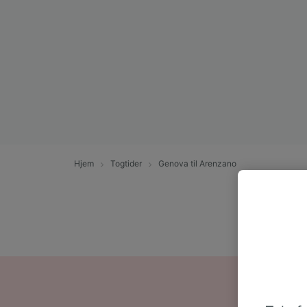
Hjem
Togtider
Genova til Arenzano