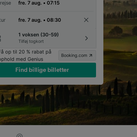
rejse
tur
1 voksen (30-59)
Tilføj togkort
Få op til 20 % rabat på
Booking.com
ophold med Genius
Find billige billetter