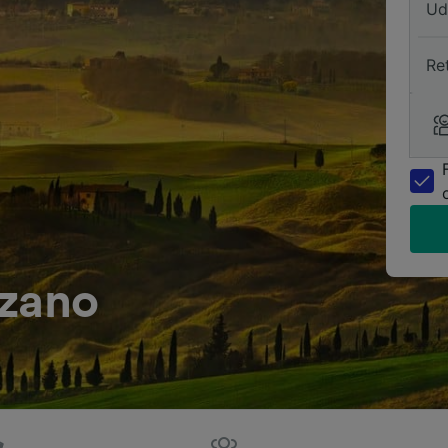
Ud
Re
nzano