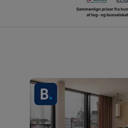
Sammenlign priser fra hu
af tog- og busselska