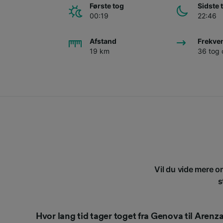
Første tog
Sidste 
00:19
22:46
Afstand
Frekve
19 km
36 tog
Vil du vide mere o
s
Hvor lang tid tager toget fra Genova til Arenz