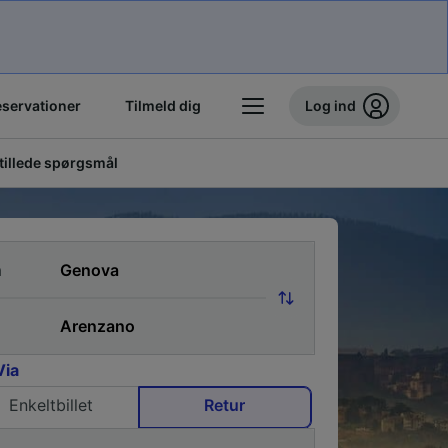
eservationer
Tilmeld dig
Log ind
stillede spørgsmål
a
Via
Enkeltbillet
Retur