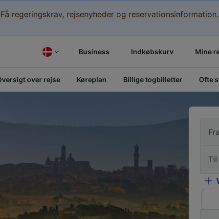
Få regeringskrav, rejsenyheder og reservationsinformation.
Business
Indkøbskurv
Mine r
versigt over rejse
Køreplan
Billige togbilletter
Ofte 
Fr
Til