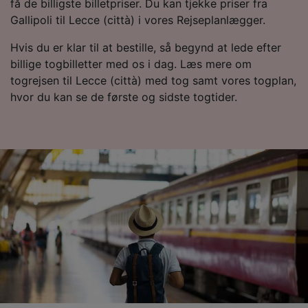
få de billigste billetpriser. Du kan tjekke priser fra
enhedskarakteristika til identifikation.
Gallipoli til Lecce (città) i vores Rejseplanlægger.
Opbevare og/eller tilgå oplysninger på en
enhed. Tilpasset annoncering og indhold,
Hvis du er klar til at bestille, så begynd at lede efter
annoncerings- og indholdsmåling,
målgruppeundersøgelser og udvikling af
billige togbilletter med os i dag. Læs mere om
tjenester.
togrejsen til Lecce (città) med tog samt vores togplan,
hvor du kan se de første og sidste togtider.
Liste over partnere (leverandører)