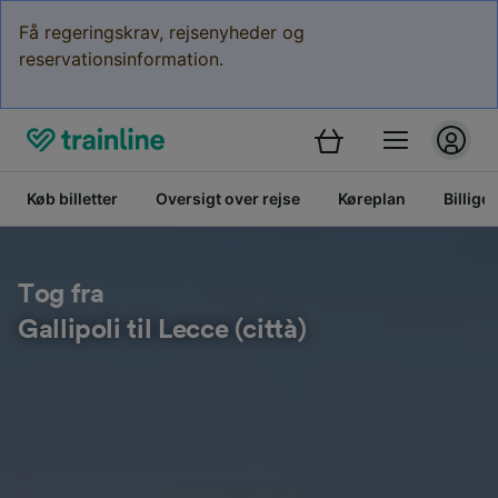
Få regeringskrav, rejsenyheder og
reservationsinformation.
Køb billetter
Oversigt over rejse
Køreplan
Billige 
Tog fra
Gallipoli til Lecce (città)