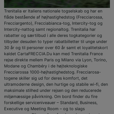
Trenitalia er Italiens nationale togselskab og har en
flåde bestående af højhastighedstog (Frecciarossa,
Frecciargento), Frecciabianca-tog, Intercity-tog og
Intercity-nattog samt regionaltog. Trenitalia har
rabatter og særtilbud i alle deres togkategorier og
tilbyder desuden to typer rabatbilletter til unge under
30 år og til personer over 60 år samt et loyalitetskort
kaldet CartaFRECCIA.Du kan med Trenitalia France
rejse direkte mellem Paris og Milano via Lyon, Torino,
Modane og Chambéry i de højteknologiske
Frecciarossa 1000-højhastighedstog. Frecciarosa-
togene skiller sig ud for deres komfort, det
ultramoderne design, den hurtige og stabile wi-fi, den
maksimale stilhed under rejsen og den reducerede
miljømæssige påvirkning. Om bord finder du fire
forskellige serviceniveauer – Standard, Business,
Executive og Meeting Room – og to slags