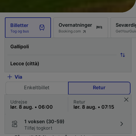
Overnatninger
Seværdi
Billetter
Booking.com
GetYourGui
Tog og bus
Via
Enkeltbillet
Retur
Udrejse
Retur
1 voksen (30-59)
Tilføj togkort