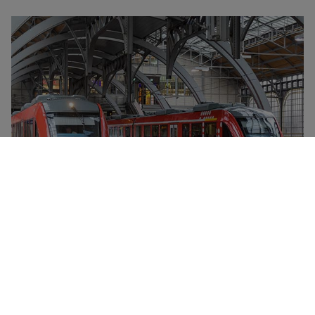
Deutsche Bahn Group er ejet af den tyske stat og
administrerer størstedelen af al togtrafik i Tyskland
samt i mange af landets grænseområder. Hvert år
transporterer Deutsche Bahn flere milliarder
passagerer, og mange af stationerne i Tyskland