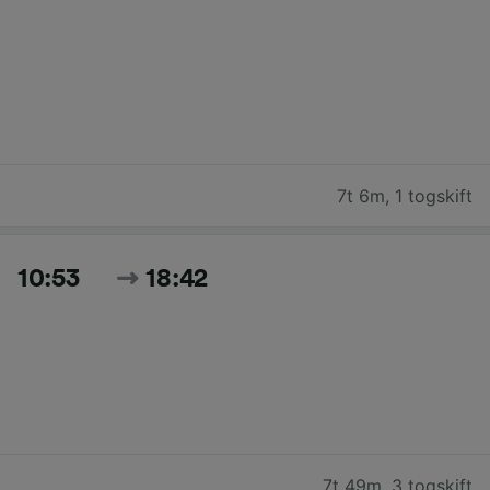
7t 6m
,
1 togskift
10:53
18:42
7t 49m
,
3 togskift