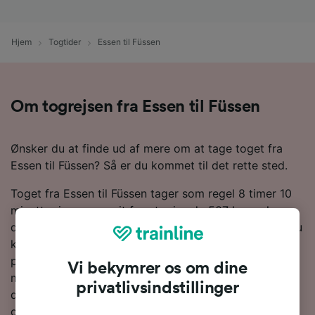
Hjem
Togtider
Essen til Füssen
Om togrejsen fra Essen til Füssen
Ønsker du at finde ud af mere om at tage toget fra
Essen til Füssen? Så er du kommet til det rette sted.
Toget fra Essen til Füssen tager som regel 8 timer 10
minutter i gennemsnit for at rejse de 507 km, selv om
de hurtigste tjenester kan tage 6 timer 42 minutter. Du
kan forvente at finde 21 tog om dagen på denne
populære rute. Da der ikke findes direkte tjenester
Vi bekymrer os om dine
mellem Essen og Füssen, skal du foretage 1 skifte på
privatlivsindstillinger
din vej til Füssen. Hele eller dele af din rejse vil være
om bord på et DB-tog, da de er den største