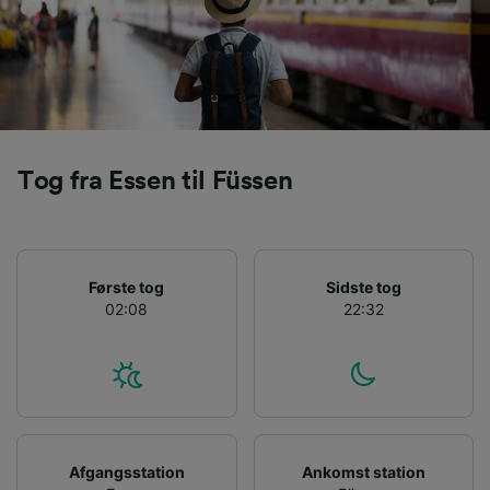
levere:
Bruge præcise geografiske
placeringsoplysninger. Aktivt scanne
enhedskarakteristika til identifikation.
Opbevare og/eller tilgå oplysninger på en
enhed. Tilpasset annoncering og indhold,
annoncerings- og indholdsmåling,
målgruppeundersøgelser og udvikling af
Tog fra Essen til Füssen
tjenester.
Liste over partnere (leverandører)
Første tog
Sidste tog
02:08
22:32
Afgangsstation
Ankomst station