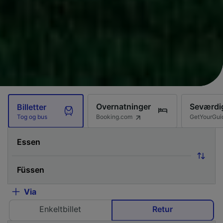
Overnatninger
Seværdi
Billetter
Booking.com
GetYourGui
Tog og bus
Via
Enkeltbillet
Retur