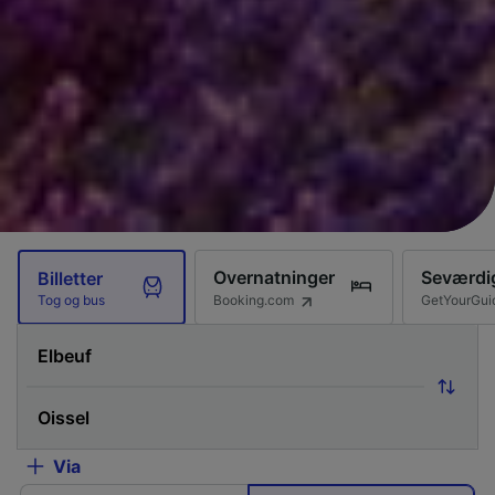
Overnatninger
Seværdi
Billetter
Booking.com
GetYourGui
Tog og bus
Via