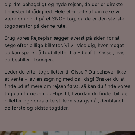
dig det behageligt og nyde rejsen, da der er direkte
Opbevare og/eller tilgå oplysninger på en
enhed. Tilpasset annoncering og indhold,
tjenester til rådighed. Hele eller dele af din rejse vil
annoncerings- og indholdsmåling,
være om bord på et SNCF-tog, da de er den største
målgruppeundersøgelser og udvikling af
togoperatør på denne rute.
tjenester.
Brug vores Rejseplanlægger øverst på siden for at
Liste over partnere (leverandører)
søge efter billige billetter. Vi vil vise dig, hvor meget
du kan spare på togbilletter fra Elbeuf til Oissel, hvis
du bestiller i forvejen.
Leder du efter togbilletter til Oissel? Du behøver ikke
at vente - lav en søgning med os i dag! Ønsker du at
finde ud af mere om rejsen først, så kan du finde vores
togplan forneden og,-tips til, hvordan du finder billige
billetter og vores ofte stillede spørgsmål, deriblandt
de første og sidste togtider.