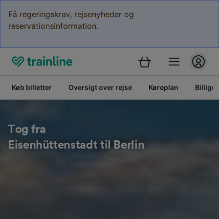
Få regeringskrav, rejsenyheder og
reservationsinformation.
Køb billetter
Oversigt over rejse
Køreplan
Billige 
Tog fra
Eisenhüttenstadt til Berlin