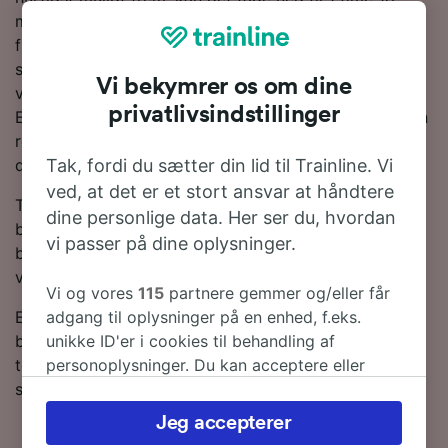
minutter på de hurtigste tjenester. Du vil som regel
finde omkring 31 tog om dagen på denne rute, der
strækker sig over 96 km. Du behøver ikke at skifte på
Vi bekymrer os om dine
vejen, da der er direkte tog til rådighed fra
privatlivsindstillinger
Eisenhüttenstadt til Berlin. Du kan rejse med DB på din
rejse, da de er den største operatør af tjenester på
denne rute.
Tak, fordi du sætter din lid til Trainline. Vi
ved, at det er et stort ansvar at håndtere
Togbilletter fra Eisenhüttenstadt til Berlin er som regel
dine personlige data. Her ser du, hvordan
billigere, når du bestiller i forvejen sammenlignet med
vi passer på dine oplysninger.
billetter købt på selve rejsedagen. Lav en søgning i
vores Rejseplanlægger for at se de seneste priser.
Vi og vores
115
partnere gemmer og/eller får
Er du klar til at bestille? Begynd din søgning efter
adgang til oplysninger på en enhed, f.eks.
billige togbilletter med os i dag. Læs mere om vores
unikke ID'er i cookies til behandling af
togplan, hvor du kan se de første og sidste togtider
personoplysninger. Du kan acceptere eller
samt tips til, hvordan du finder billige togbilletter.
administrere dine valg ved at klikke herunder,
herunder din ret til at gøre indsigelse, hvor
Jeg accepterer
legitim interesse bruges, eller når som helst på