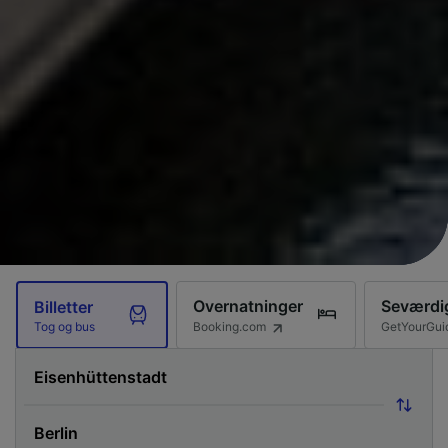
Overnatninger
Seværdi
Billetter
Booking.com
GetYourGui
Tog og bus