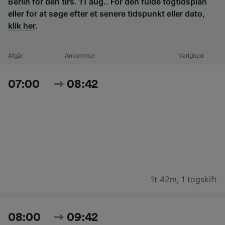
Berlin for den tirs. 11 aug.. For den fulde togtidsplan
eller for at søge efter et senere tidspunkt eller dato,
klik her
.
Afgår
Ankommer
Varighed
07:00
08:42
1t 42m
,
1 togskift
08:00
09:42