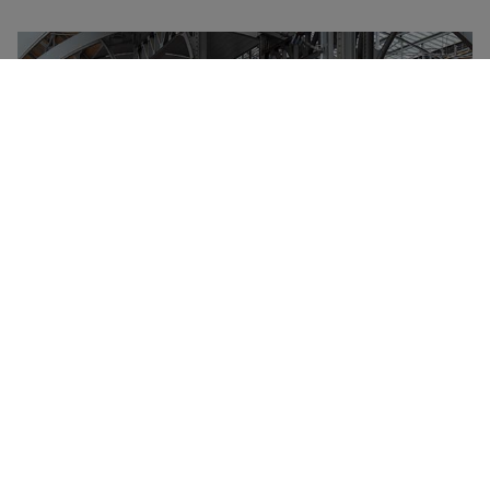
Deutsche Bahn Group er ejet af den tyske stat og
administrerer størstedelen af al togtrafik i Tyskland
samt i mange af landets grænseområder. Hvert år
transporterer Deutsche Bahn flere milliarder