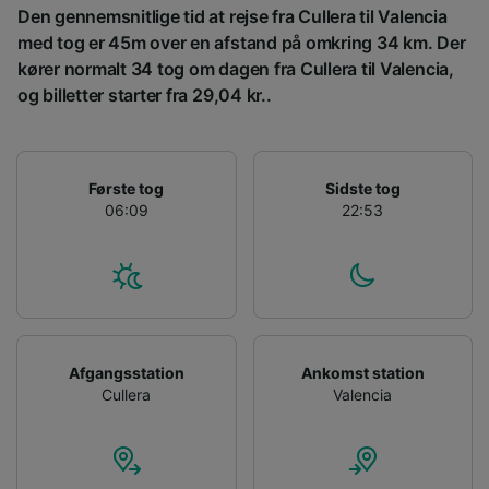
placeringsoplysninger. Aktivt scanne
Den gennemsnitlige tid at rejse fra Cullera til Valencia
enhedskarakteristika til identifikation.
med tog er 45m over en afstand på omkring 34 km. Der
Opbevare og/eller tilgå oplysninger på en
enhed. Tilpasset annoncering og indhold,
kører normalt 34 tog om dagen fra Cullera til Valencia,
annoncerings- og indholdsmåling,
og billetter starter fra 29,04 kr..
målgruppeundersøgelser og udvikling af
tjenester.
Liste over partnere (leverandører)
Første tog
Sidste tog
06:09
22:53
Afgangsstation
Ankomst station
Cullera
Valencia