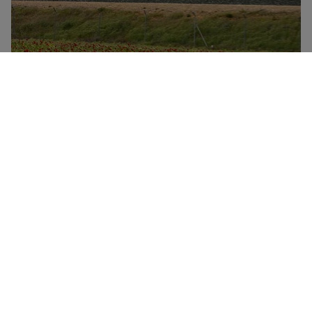
Renfe er Spaniens nationale togselskab. Selskabet har
det bredeste netværk af højhastighedstog i Europa,
som forbinder de større byer med AVE-, AV-City-,
Avant-, Alvia-, Euromed- og Renfe-SNCF-togene.
Langdistanceruterne varetages af Altaria- og Talgo-
tog, mens de regionale ruter varetages af Media
Distancia-, Regional- og Express Regional-tog. Renfe
kører også på internationale ruter til Frankrig og
Portugal, og tilbyder endda muligheden for at rejse
om natten takket være Trenhotel. Renfe tilbyder fire
serviceklasser – Turista, Turista Plus, Preferente og
Club samt flere forskellige rabatkort og