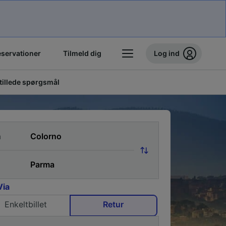
eservationer
Tilmeld dig
Log ind
stillede spørgsmål
a
Via
Enkeltbillet
Retur