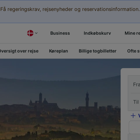
Få regeringskrav, rejsenyheder og reservationsinformation.
Business
Indkøbskurv
Mine r
versigt over rejse
Køreplan
Billige togbilletter
Ofte 
Fr
Til