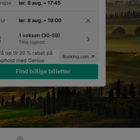
rejse
tur
1 voksen (30-59)
Tilføj togkort
Få op til 20 % rabat på
Booking.com
ophold med Genius
Find billige billetter