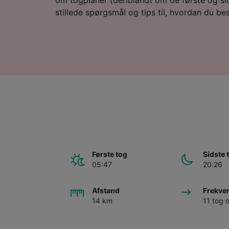
stillede spørgsmål og tips til, hvordan du besti
Første tog
Sidste 
05:47
20:26
Afstand
Frekve
14 km
11 tog