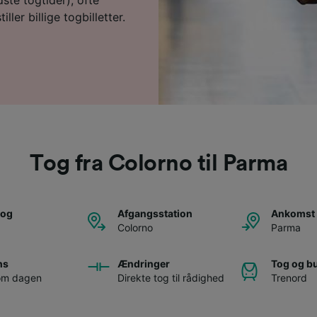
ller billige togbilletter.
Tog fra Colorno til Parma
tog
Afgangsstation
Ankomst 
Colorno
Parma
ns
Ændringer
Tog og b
 om dagen
Direkte tog til rådighed
Trenord