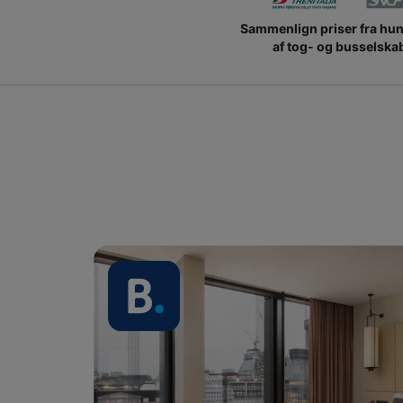
Sammenlign priser fra hu
af tog- og busselska