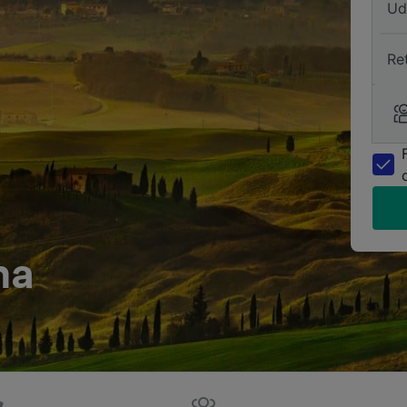
Ud
Re
ma