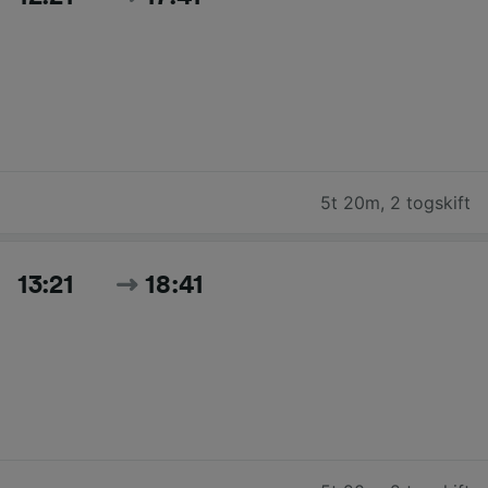
5t 20m
,
2 togskift
13:21
18:41