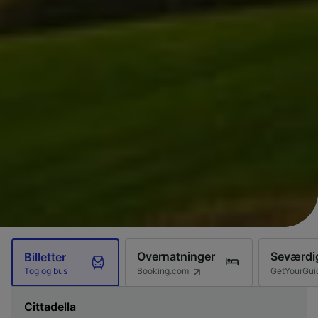
Overnatninger
Seværdi
Billetter
Booking.com
GetYourGui
Tog og bus