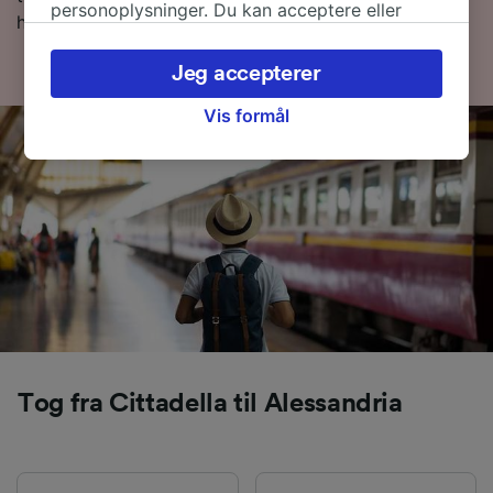
personoplysninger. Du kan acceptere eller
hvor du kan se de første og sidste togtider.
administrere dine valg ved at klikke herunder,
herunder din ret til at gøre indsigelse, hvor
Jeg accepterer
legitim interesse bruges, eller når som helst på
siden om privatlivspolitik. Disse valg
Vis formål
signaleres til vores partnere og påvirker ikke
browsingdata. Dine data vil ikke blive brugt til
sporingsformål, hvis du har bedt os om ikke at
spore dig.
Vi og vores partnere behandler data for at
levere:
Bruge præcise geografiske
placeringsoplysninger. Aktivt scanne
enhedskarakteristika til identifikation.
Opbevare og/eller tilgå oplysninger på en
Tog fra Cittadella til Alessandria
enhed. Tilpasset annoncering og indhold,
annoncerings- og indholdsmåling,
målgruppeundersøgelser og udvikling af
tjenester.