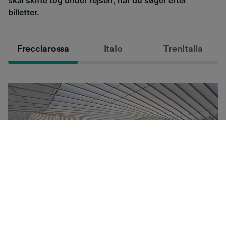
billetter.
Frecciarossa
Italo
Trenitalia