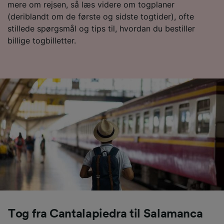
Vi og vores partnere behandler data for at
mere om rejsen, så læs videre om togplaner
levere:
(deriblandt om de første og sidste togtider), ofte
Bruge præcise geografiske
stillede spørgsmål og tips til, hvordan du bestiller
placeringsoplysninger. Aktivt scanne
billige togbilletter.
enhedskarakteristika til identifikation.
Opbevare og/eller tilgå oplysninger på en
enhed. Tilpasset annoncering og indhold,
annoncerings- og indholdsmåling,
målgruppeundersøgelser og udvikling af
tjenester.
Liste over partnere (leverandører)
Tog fra Cantalapiedra til Salamanca