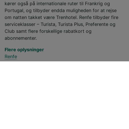
kører også på internationale ruter til Frankrig og
Portugal, og tilbyder endda muligheden for at rejse
om natten takket være Trenhotel. Renfe tilbyder fire
serviceklasser – Turista, Turista Plus, Preferente og
Club samt flere forskellige rabatkort og
abonnementer.
Flere oplysninger
Renfe
Billige togbilletter fra
Cantalapiedra til Salamanca
Prisen på togbilletter fra Cantalapiedra til
Salamanca starter ved 32,58 kr. envejs for en
Standard Class-billet, hvis du bestiller på forhånd.