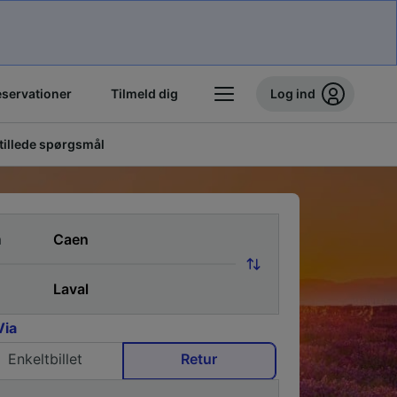
eservationer
Tilmeld dig
Log ind
stillede spørgsmål
a
Via
Enkeltbillet
Retur