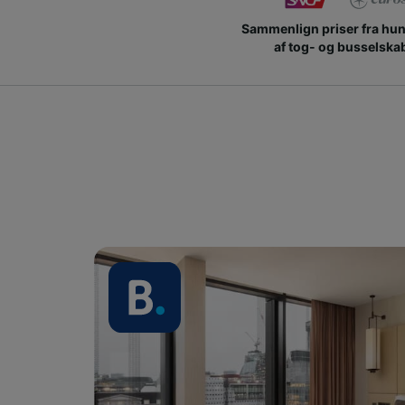
Sammenlign priser fra hu
af tog- og busselska