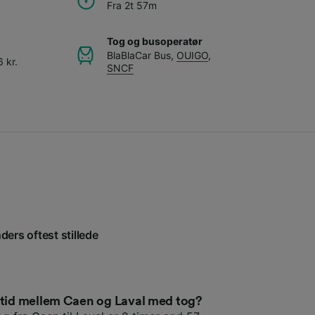
Fra 2t 57m
Tog og busoperatør
BlaBlaCar Bus
,
OUIGO
,
 kr.
SNCF
ders oftest stillede
setid mellem Caen og Laval med tog?