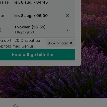
rejse
tur
1 voksen (26-59)
Tilføj togkort
Få op til 20 % rabat på
Booking.com
ophold med Genius
Find billige billetter