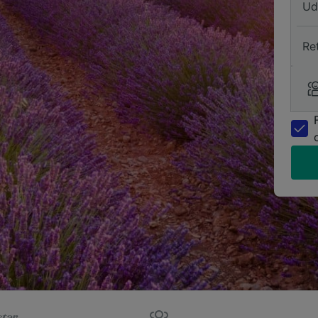
Ud
Re