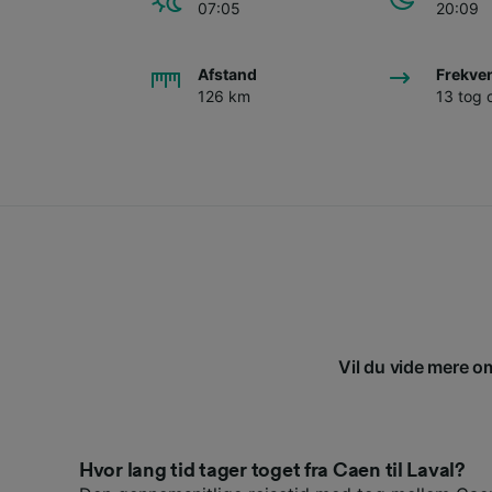
07:05
20:09
Afstand
Frekve
126 km
13 tog
Vil du vide mere om
Hvor lang tid tager toget fra Caen til Laval?