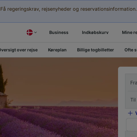
Få regeringskrav, rejsenyheder og reservationsinformation.
Business
Indkøbskurv
Mine r
versigt over rejse
Køreplan
Billige togbilletter
Ofte 
Fr
Til