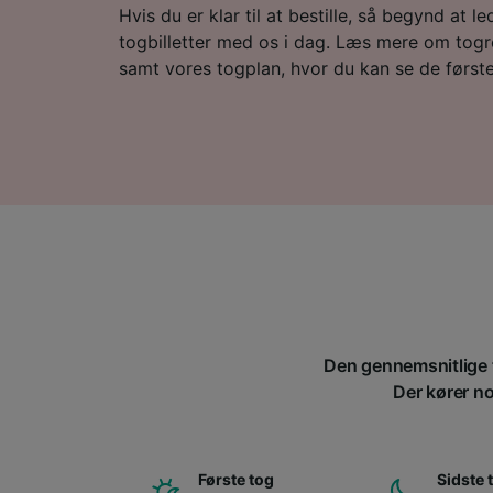
Hvis du er klar til at bestille, så begynd at led
togbilletter med os i dag. Læs mere om togre
samt vores togplan, hvor du kan se de første
Den gennemsnitlige t
Der kører no
Første tog
Sidste 