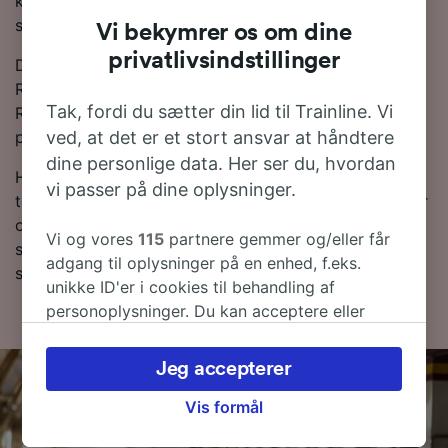
komfortable tog, der vil gøre din rejse så afslappet
som muligt.
Vi bekymrer os om dine
privatlivsindstillinger
Du kan spare penge på togbilletter fra Budapest til
Rom Termini, hvis du bestiller i forvejen. Brug vores
Tak, fordi du sætter din lid til Trainline. Vi
Rejseplanlægger øverst på siden for at sammenligne
ved, at det er et stort ansvar at håndtere
priser og få de billigste billetter.
dine personlige data. Her ser du, hvordan
Hvis du vil vide mere om rejsen, så læs videre om
vi passer på dine oplysninger.
togplaner og,-tips til, hvordan du finder billige billetter
og ofte stillede spørgsmål, deriblandt de første og
Vi og vores
115
partnere gemmer og/eller får
sidste togtider. Vil du direkte til bestilling? Lav en
adgang til oplysninger på en enhed, f.eks.
søgning med os i dag!
unikke ID'er i cookies til behandling af
personoplysninger. Du kan acceptere eller
administrere dine valg ved at klikke herunder,
herunder din ret til at gøre indsigelse, hvor
Jeg accepterer
legitim interesse bruges, eller når som helst på
siden om privatlivspolitik. Disse valg
Vis formål
signaleres til vores partnere og påvirker ikke