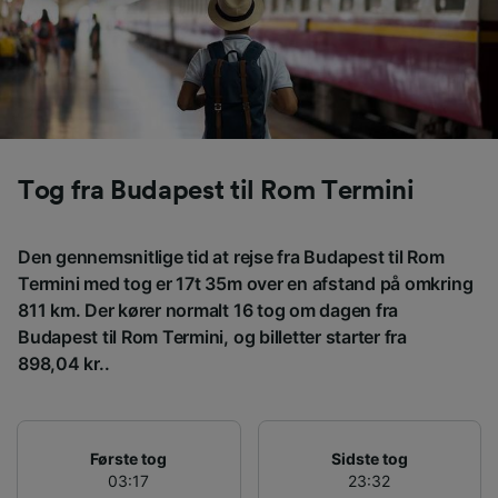
browsingdata. Dine data vil ikke blive brugt til
sporingsformål, hvis du har bedt os om ikke at
spore dig.
Vi og vores partnere behandler data for at
levere:
Bruge præcise geografiske
placeringsoplysninger. Aktivt scanne
Tog fra Budapest til Rom Termini
enhedskarakteristika til identifikation.
Opbevare og/eller tilgå oplysninger på en
enhed. Tilpasset annoncering og indhold,
Den gennemsnitlige tid at rejse fra Budapest til Rom
annoncerings- og indholdsmåling,
Termini med tog er 17t 35m over en afstand på omkring
målgruppeundersøgelser og udvikling af
811 km. Der kører normalt 16 tog om dagen fra
tjenester.
Budapest til Rom Termini, og billetter starter fra
Liste over partnere (leverandører)
898,04 kr..
Første tog
Sidste tog
03:17
23:32