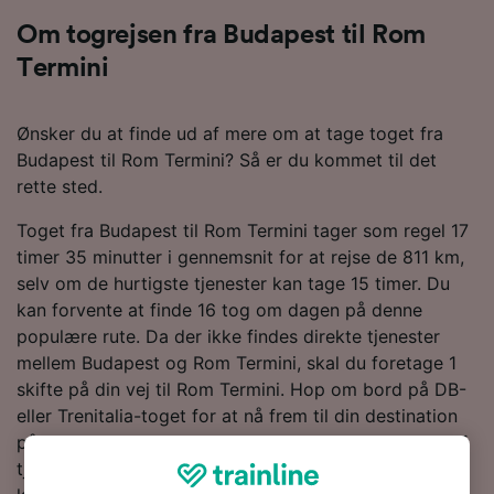
Om togrejsen fra Budapest til Rom
Termini
Ønsker du at finde ud af mere om at tage toget fra
Budapest til Rom Termini? Så er du kommet til det
rette sted.
Toget fra Budapest til Rom Termini tager som regel 17
timer 35 minutter i gennemsnit for at rejse de 811 km,
selv om de hurtigste tjenester kan tage 15 timer. Du
kan forvente at finde 16 tog om dagen på denne
populære rute. Da der ikke findes direkte tjenester
mellem Budapest og Rom Termini, skal du foretage 1
skifte på din vej til Rom Termini. Hop om bord på DB-
eller Trenitalia-toget for at nå frem til din destination
på 0,5. Disse togselskaber er de største operatører af
tjenester på denne rute og kører med moderne og