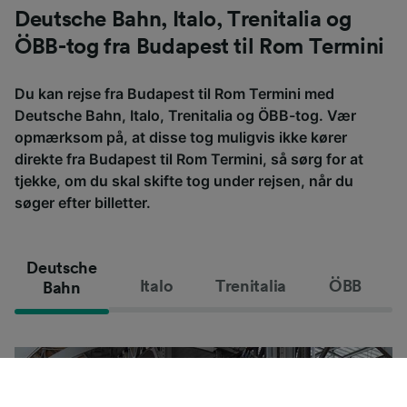
Deutsche Bahn, Italo, Trenitalia og
ÖBB-tog fra Budapest til Rom Termini
Du kan rejse fra Budapest til Rom Termini med
Deutsche Bahn, Italo, Trenitalia og ÖBB-tog. Vær
opmærksom på, at disse tog muligvis ikke kører
direkte fra Budapest til Rom Termini, så sørg for at
tjekke, om du skal skifte tog under rejsen, når du
søger efter billetter.
Deutsche
Italo
Trenitalia
ÖBB
Bahn