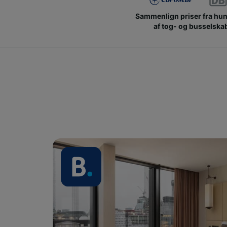
Sammenlign priser fra hu
af tog- og busselska