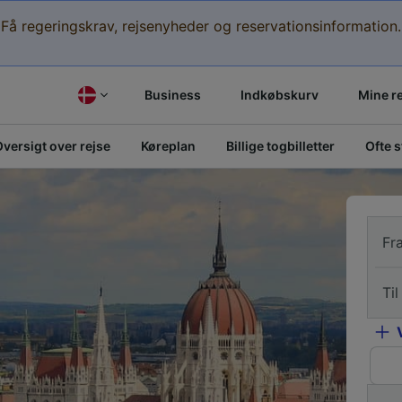
Få regeringskrav, rejsenyheder og reservationsinformation.
Business
Indkøbskurv
Mine r
versigt over rejse
Køreplan
Billige togbilletter
Ofte 
Fr
Til