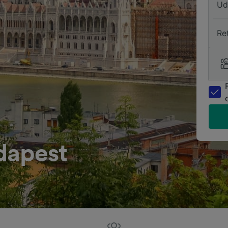
Ud
Re
udapest