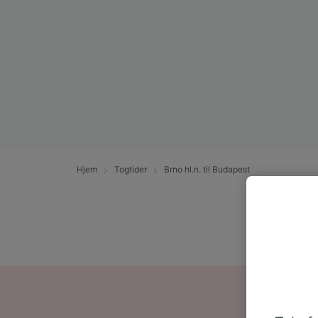
Hjem
Togtider
Brno hl.n. til Budapest