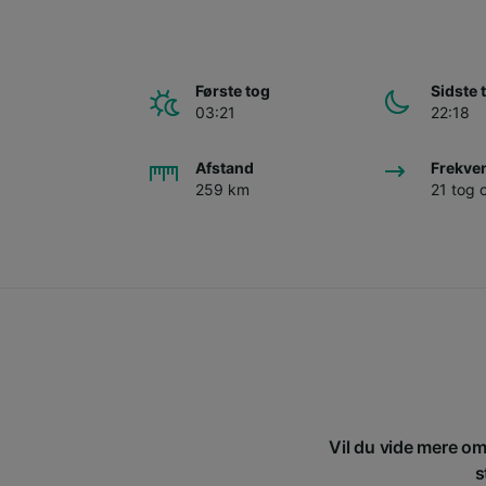
Første tog
Sidste 
03:21
22:18
Afstand
Frekve
259 km
21 tog
Vil du vide mere om 
s