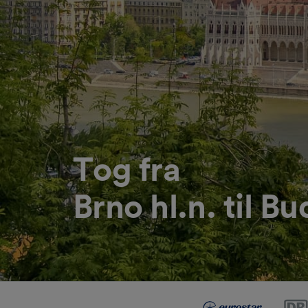
Tog fra
Brno hl.n. til B