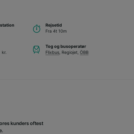
station
Rejsetid
Fra 4t 10m
Tog og busoperatør
 kr.
Flixbus
,
Regiojet
,
ÖBB
 vores kunders oftest
e.