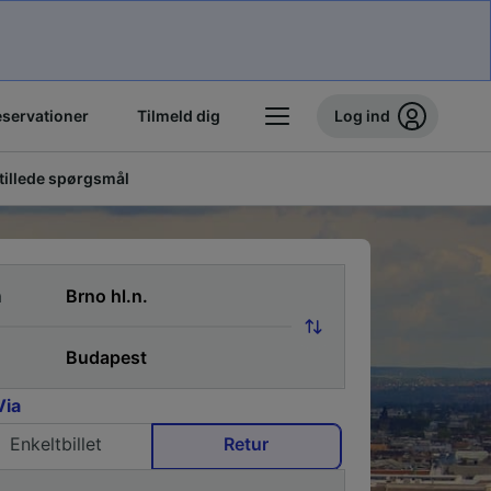
eservationer
Tilmeld dig
Log ind
stillede spørgsmål
a
Via
Enkeltbillet
Retur