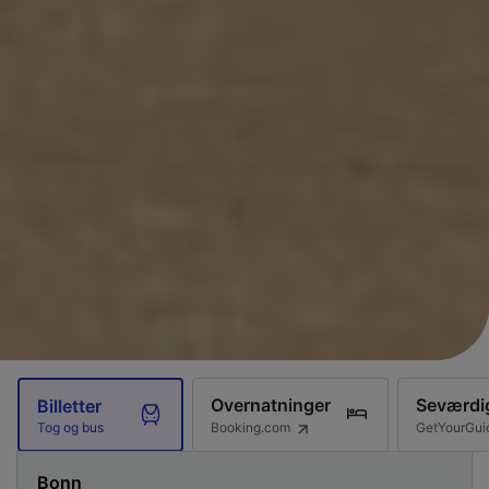
Overnatninger
Seværdi
Billetter
Booking.com
GetYourGui
Tog og bus