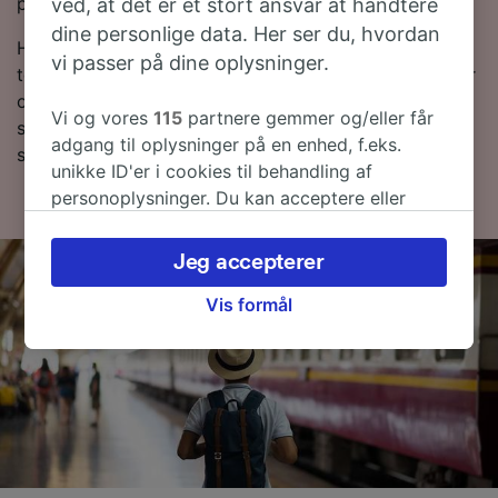
priser og få de billigste billetter.
ved, at det er et stort ansvar at håndtere
dine personlige data. Her ser du, hvordan
Hvis du vil vide mere om rejsen, så læs videre om
vi passer på dine oplysninger.
togplaner og,-tips til, hvordan du finder billige billetter
og ofte stillede spørgsmål, deriblandt de første og
Vi og vores
115
partnere gemmer og/eller får
sidste togtider. Vil du direkte til bestilling? Lav en
adgang til oplysninger på en enhed, f.eks.
søgning med os i dag!
unikke ID'er i cookies til behandling af
personoplysninger. Du kan acceptere eller
administrere dine valg ved at klikke herunder,
herunder din ret til at gøre indsigelse, hvor
Jeg accepterer
legitim interesse bruges, eller når som helst på
siden om privatlivspolitik. Disse valg
Vis formål
signaleres til vores partnere og påvirker ikke
browsingdata. Dine data vil ikke blive brugt til
sporingsformål, hvis du har bedt os om ikke at
spore dig.
Vi og vores partnere behandler data for at
levere: