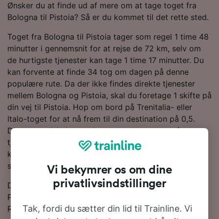
Ønsker du at finde ud af mere om at tage toget fra
Bologna til Pistoia? Så er du kommet til det rette sted.
Toget fra Bologna til Pistoia tager som regel 1 time 48
minutter i gennemsnit for at rejse de 72 km, selv om
de hurtigste tjenester kan tage 1 time 17 minutter. Du
kan forvente at finde 34 tog om dagen på denne
populære rute. Da der ikke findes direkte tjenester
mellem Bologna og Pistoia, skal du foretage 1 skifte på
din vej til Pistoia. Hop om bord på Trenitalia- eller
Italo-toget for at nå frem til din destination på 0,5.
Disse togselskaber er de største operatører af
tjenester på denne rute og kører med moderne og
komfortable tog, der vil gøre din rejse så afslappet
som muligt.
Vi bekymrer os om dine
privatlivsindstillinger
Du kan spare penge på togbilletter fra Bologna til
Pistoia, hvis du bestiller i forvejen. Brug vores
Tak, fordi du sætter din lid til Trainline. Vi
Rejseplanlægger øverst på siden for at sammenligne