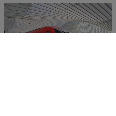
Frecciarossa-højhastighedstogene er Trenitalias
flagskib og kan nå en tophastighed på 300 km/timen.
De udskiller sig ved deres komfort, deres
ultramoderne design og deres reducerede
miljøpåvirkning. Alle Frecciarossa-tog har en