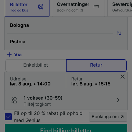
Overnatninger
Seværdi
Billetter
Booking.com
GetYourGui
Tog og bus
Via
Enkeltbillet
Retur
Udrejse
Retur
1 voksen (30-59)
Tilføj togkort
Få op til 20 % rabat på ophold
Booking.com
med Genius
Find billige billetter