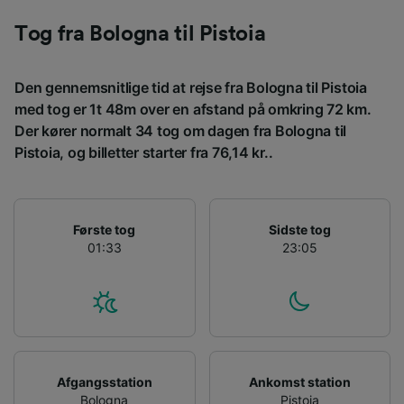
Bruge præcise geografiske
placeringsoplysninger. Aktivt scanne
Tog fra Bologna til Pistoia
enhedskarakteristika til identifikation.
Opbevare og/eller tilgå oplysninger på en
enhed. Tilpasset annoncering og indhold,
Den gennemsnitlige tid at rejse fra Bologna til Pistoia
annoncerings- og indholdsmåling,
med tog er 1t 48m over en afstand på omkring 72 km.
målgruppeundersøgelser og udvikling af
Der kører normalt 34 tog om dagen fra Bologna til
tjenester.
Pistoia, og billetter starter fra 76,14 kr..
Liste over partnere (leverandører)
Første tog
Sidste tog
01:33
23:05
Afgangsstation
Ankomst station
Bologna
Pistoia