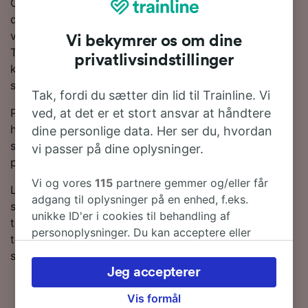
Omkring 10 tog om dagen kører de 108 km mellem
disse to destinationer. Du skal foretage 1 skifte på
vejen. Tog på denne rute betjenes som regel af enten
Vi bekymrer os om dine
Trenitalia eller Italo. Om bord vil du finde moderne og
privatlivsindstillinger
komfortable pladser og rigeligt med plads til bagage
som standard.
Tak, fordi du sætter din lid til Trainline. Vi
ved, at det er et stort ansvar at håndtere
Planlæg din rejse og bestil dine togbilletter i forvejen,
hvis du vil have fat i de billigste billetter. Bare lav en
dine personlige data. Her ser du, hvordan
søgning i vores Rejseplanlægger for at se de seneste
vi passer på dine oplysninger.
priser for tog fra Bologna til Chioggia.
Vi og vores
115
partnere gemmer og/eller får
Læs mere om togrejsen til Chioggia samt de ofte
adgang til oplysninger på en enhed, f.eks.
stillede spørgsmål, togplaner med de første og sidste
unikke ID'er i cookies til behandling af
togtider og tips til, hvordan du bestiller billige
personoplysninger. Du kan acceptere eller
togbilletter. Hvis du er klar til at bestille, så lav en
administrere dine valg ved at klikke herunder,
søgning efter billetter med os i dag.
herunder din ret til at gøre indsigelse, hvor
Jeg accepterer
legitim interesse bruges, eller når som helst på
siden om privatlivspolitik. Disse valg
Vis formål