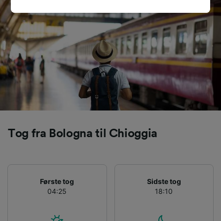
signaleres til vores partnere og påvirker ikke
browsingdata. Dine data vil ikke blive brugt til
sporingsformål, hvis du har bedt os om ikke at
spore dig.
Vi og vores partnere behandler data for at
levere:
Bruge præcise geografiske
placeringsoplysninger. Aktivt scanne
enhedskarakteristika til identifikation.
Opbevare og/eller tilgå oplysninger på en
enhed. Tilpasset annoncering og indhold,
annoncerings- og indholdsmåling,
Tog fra Bologna til Chioggia
målgruppeundersøgelser og udvikling af
tjenester.
Liste over partnere (leverandører)
Første tog
Sidste tog
04:25
18:10