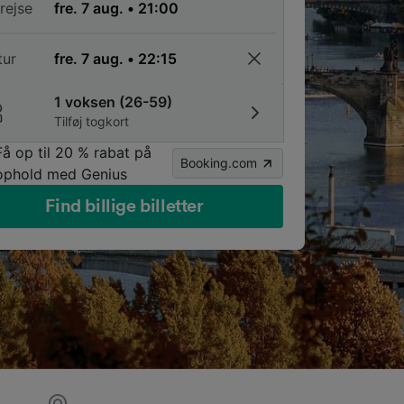
rejse
tur
1 voksen (26-59)
Tilføj togkort
Få op til 20 % rabat på
Booking.com
ophold med Genius
Find billige billetter