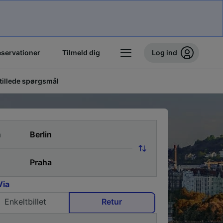
eservationer
Tilmeld dig
Log ind
stillede spørgsmål
a
Via
Enkeltbillet
Retur