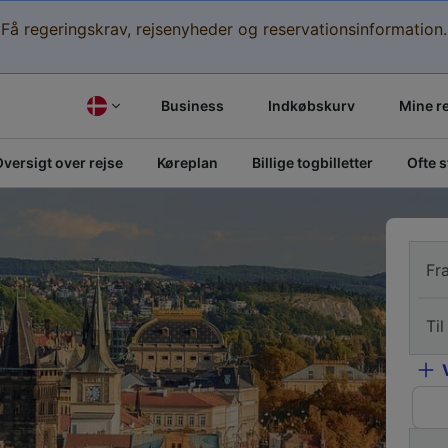
Få regeringskrav, rejsenyheder og reservationsinformation.
Business
Indkøbskurv
Mine r
versigt over rejse
Køreplan
Billige togbilletter
Ofte 
Fr
Til