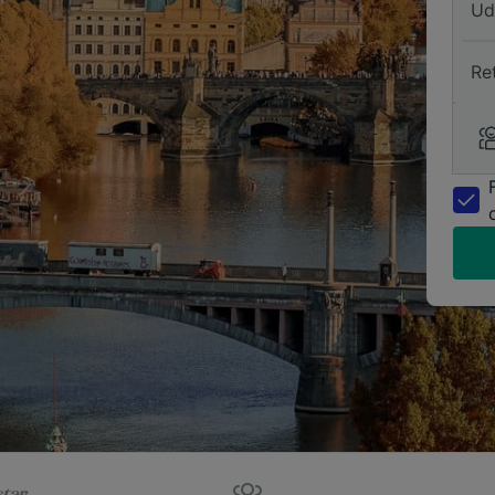
Ud
Re