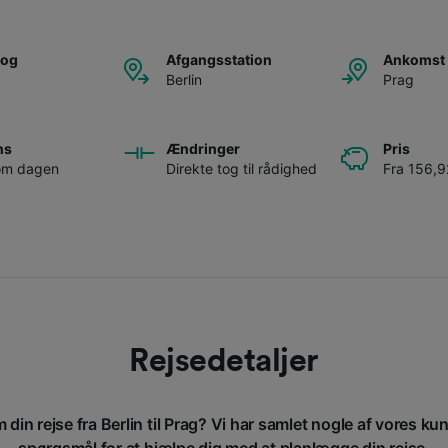
tog
Afgangsstation
Ankomst 
Berlin
Prag
ns
Ændringer
Pris
 om dagen
Direkte tog til rådighed
Fra 156,92
Rejsedetaljer
 din rejse fra Berlin til Prag? Vi har samlet nogle af vores kun
spørgsmål for at hjælpe dig med at planlægge din rejse.