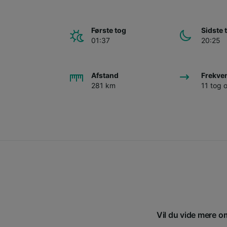
Første tog
Sidste 
01:37
20:25
Afstand
Frekve
281 km
11 tog
Vil du vide mere om