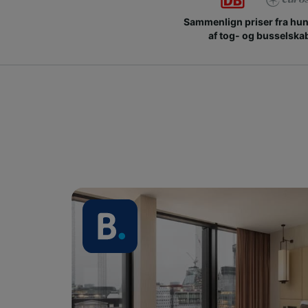
Sammenlign priser fra hu
af tog- og busselska