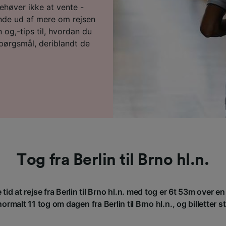
behøver ikke at vente -
inde ud af mere om rejsen
 og,-tips til, hvordan du
 spørgsmål, deriblandt de
Tog fra Berlin til Brno hl.n.
id at rejse fra Berlin til Brno hl.n. med tog er 6t 53m over 
rmalt 11 tog om dagen fra Berlin til Brno hl.n., og billetter st