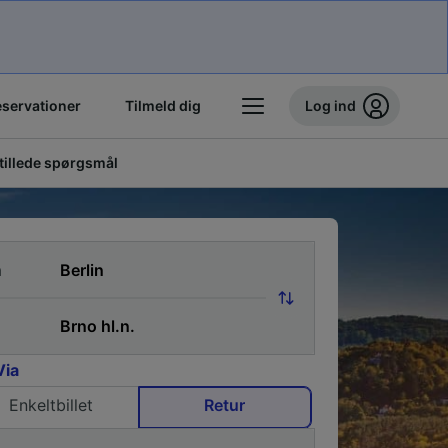
eservationer
Tilmeld dig
Log ind
stillede spørgsmål
a
Via
Enkeltbillet
Retur