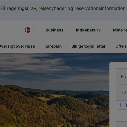
Få regeringskrav, rejsenyheder og reservationsinformation.
Business
Indkøbskurv
Mine r
versigt over rejse
Køreplan
Billige togbilletter
Ofte 
Fr
Til