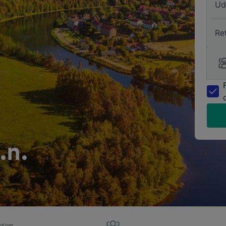
Ud
Re
.n.