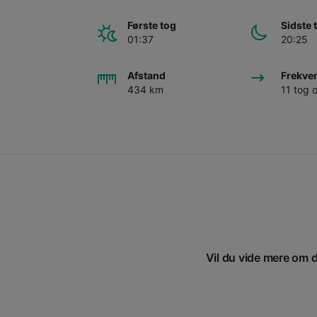
Første tog
Sidste 
01:37
20:25
Afstand
Frekve
434 km
11 tog
Vil du vide mere om di