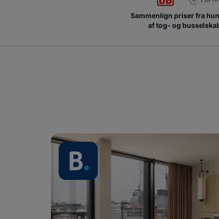
Sammenlign priser fra hu
af tog- og busselska