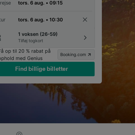
rejse
tur
1 voksen (26-59)
Tilføj togkort
Få op til 20 % rabat på
Booking.com
ophold med Genius
Find billige billetter