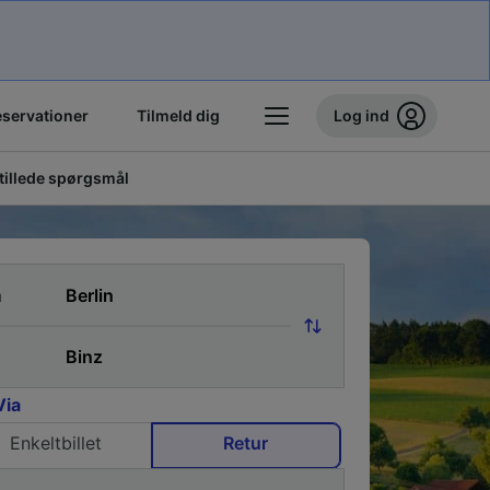
eservationer
Tilmeld dig
Log ind
stillede spørgsmål
a
Via
Enkeltbillet
Retur