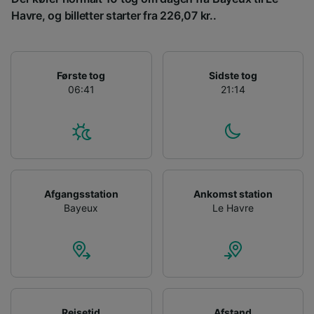
tjenester.
Havre, og billetter starter fra 226,07 kr..
Liste over partnere (leverandører)
Første tog
Sidste tog
06:41
21:14
Afgangsstation
Ankomst station
Bayeux
Le Havre
Rejsetid
Afstand