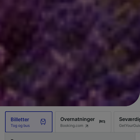
Overnatninger
Seværdi
Billetter
Booking.com
GetYourGui
Tog og bus