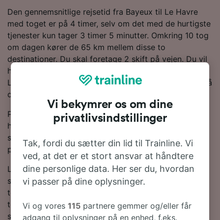
Den gennemsnitlige rejsetid fra Bayeux til Le Havre
med toget er på 4 timer, selv om det med de hurtigste
tjenester kun tager 3 timer 5 minutter. Omkring 10 tog
om dagen kører de 65 km mellem disse to
destinationer. Du skal foretage 2 skift på vejen. Du vil
højst sandsynligt springe på et SNCF for at komme til
Le Havre, da de er den største operatør af tjenester på
denne rute.
Vi bekymrer os om dine
Planlæg din rejse og bestil dine togbilletter i forvejen,
privatlivsindstillinger
hvis du vil have fat i de billigste billetter. Bare lav en
søgning i vores Rejseplanlægger for at se de seneste
Tak, fordi du sætter din lid til Trainline. Vi
priser for tog fra Bayeux til Le Havre.
ved, at det er et stort ansvar at håndtere
dine personlige data. Her ser du, hvordan
Læs mere om togrejsen til Le Havre samt de ofte
stillede spørgsmål, togplaner med de første og sidste
vi passer på dine oplysninger.
togtider og tips til, hvordan du bestiller billige
togbilletter. Hvis du er klar til at bestille, så lav en
Vi og vores
115
partnere gemmer og/eller får
søgning efter billetter med os i dag.
adgang til oplysninger på en enhed, f.eks.