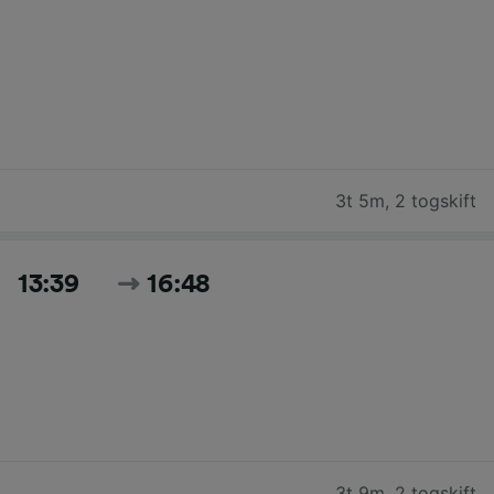
3t 5m
,
2 togskift
13:39
16:48
3t 9m
,
2 togskift