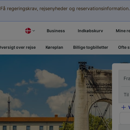
Få regeringskrav, rejsenyheder og reservationsinformation.
Business
Indkøbskurv
Mine r
versigt over rejse
Køreplan
Billige togbilletter
Ofte 
Fr
Til