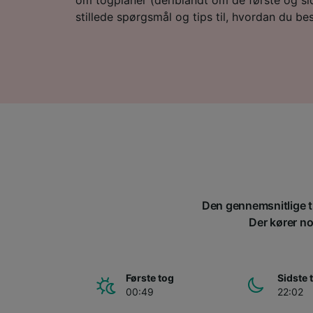
stillede spørgsmål og tips til, hvordan du besti
Den gennemsnitlige ti
Der kører nor
Første tog
Sidste 
00:49
22:02