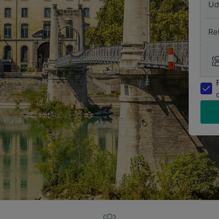
Ud
Re