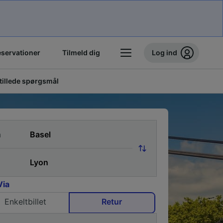
eservationer
Tilmeld dig
Log ind
stillede spørgsmål
a
Via
Enkeltbillet
Retur