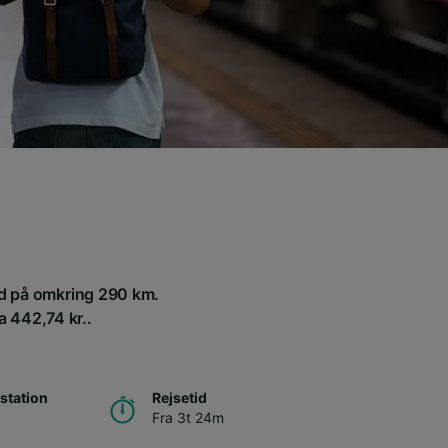
and på omkring 290 km.
ra 442,74 kr..
station
Rejsetid
Fra 3t 24m