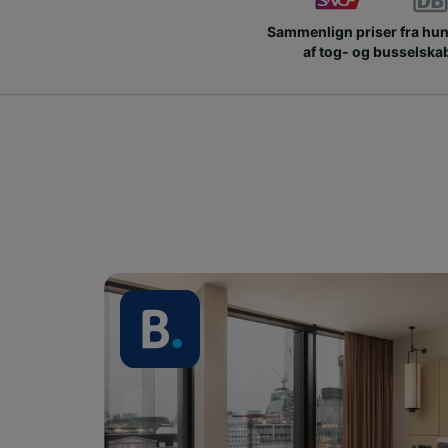
Sammenlign priser fra hu
af tog- og busselska