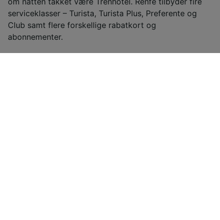
om natten takket være Trenhotel. Renfe tilbyder fire
serviceklasser – Turista, Turista Plus, Preferente og
Club samt flere forskellige rabatkort og
abonnementer.
Flere oplysninger
Renfe
Billige togbilletter fra Barcelona til
Pisa
Prisen på togbilletter fra Barcelona til Pisa starter
ved 2.040,23 kr. envejs for en Standard Class-
billet, hvis du bestiller på forhånd. Reservation på
dagen er normalt dyrere, og prisen kan variere
afhængigt af tidspunktet på dagen, ruten eller
klassen.