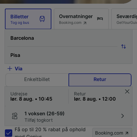
Overnatninger
Seværdi
Billetter
Booking.com
GetYourGui
Tog og bus
Via
Enkeltbillet
Retur
Udrejse
Retur
1 voksen (26-59)
Tilføj togkort
Få op til 20 % rabat på ophold
Booking.com
med Genius