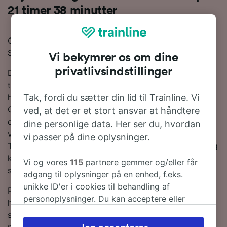
21 timer 38 minutter
Overvejer du at rejse med toget fra Barcelona til Pisa?
Så er du kommet til det rette sted!
Vi bekymrer os om dine
privatlivsindstillinger
Den gennemsnitlige rejsetid fra Barcelona til Pisa med
toget er på 23 timer 8 minutter, selv om det med de
Tak, fordi du sætter din lid til Trainline. Vi
hurtigste tjenester kun tager 21 timer 38 minutter.
Omkring 5 tog om dagen kører de 721 km mellem
ved, at det er et stort ansvar at håndtere
disse to destinationer. Du skal foretage 4 skift på
dine personlige data. Her ser du, hvordan
vejen. Tog på denne rute betjenes som regel af enten
vi passer på dine oplysninger.
Trenitalia eller SNCF. Om bord vil du finde moderne og
komfortable pladser og rigeligt med plads til bagage
Vi og vores
115
partnere gemmer og/eller får
som standard.
adgang til oplysninger på en enhed, f.eks.
unikke ID'er i cookies til behandling af
Planlæg din rejse og bestil dine togbilletter i forvejen,
personoplysninger. Du kan acceptere eller
hvis du vil have fat i de billigste billetter. Bare lav en
administrere dine valg ved at klikke herunder,
søgning i vores Rejseplanlægger for at se de seneste
herunder din ret til at gøre indsigelse, hvor