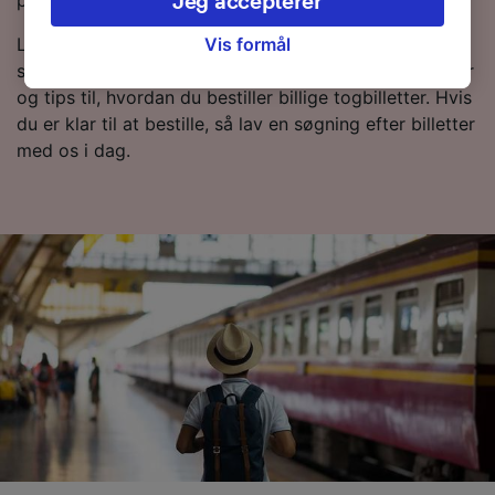
priser for tog fra Barcelona til Pisa.
Jeg accepterer
legitim interesse bruges, eller når som helst på
siden om privatlivspolitik. Disse valg
Vis formål
Læs mere om togrejsen til Pisa samt de ofte stillede
signaleres til vores partnere og påvirker ikke
spørgsmål, togplaner med de første og sidste togtider
browsingdata. Dine data vil ikke blive brugt til
og tips til, hvordan du bestiller billige togbilletter. Hvis
sporingsformål, hvis du har bedt os om ikke at
du er klar til at bestille, så lav en søgning efter billetter
spore dig.
med os i dag.
Vi og vores partnere behandler data for at
levere:
Bruge præcise geografiske
placeringsoplysninger. Aktivt scanne
enhedskarakteristika til identifikation.
Opbevare og/eller tilgå oplysninger på en
enhed. Tilpasset annoncering og indhold,
annoncerings- og indholdsmåling,
målgruppeundersøgelser og udvikling af
tjenester.
Liste over partnere (leverandører)