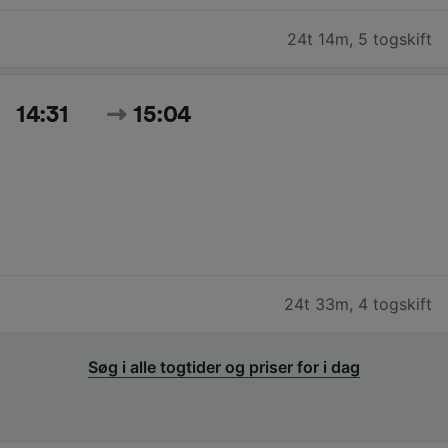
24t 14m
,
5 togskift
14:31
15:04
24t 33m
,
4 togskift
Søg i alle togtider og priser for i dag