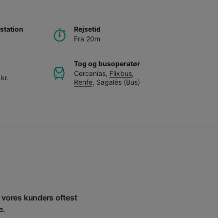
station
Rejsetid
Fra 20m
Tog og busoperatør
Cercanías
,
Flixbus
,
kr.
Renfe
,
Sagalés (Bus)
f vores kunders oftest
e.