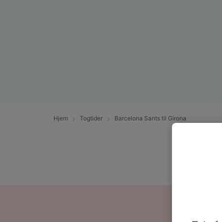
Hjem
Togtider
Barcelona Sants til Girona