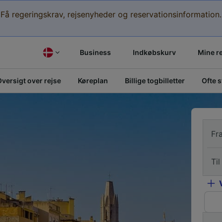
Få regeringskrav, rejsenyheder og reservationsinformation.
Business
Indkøbskurv
Mine r
versigt over rejse
Køreplan
Billige togbilletter
Ofte 
Fr
Til