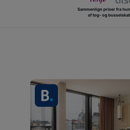
Sammenlign priser fra hu
af tog- og busselska