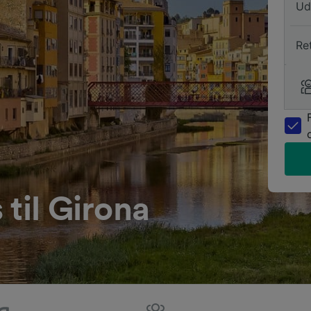
Ud
Re
 til Girona