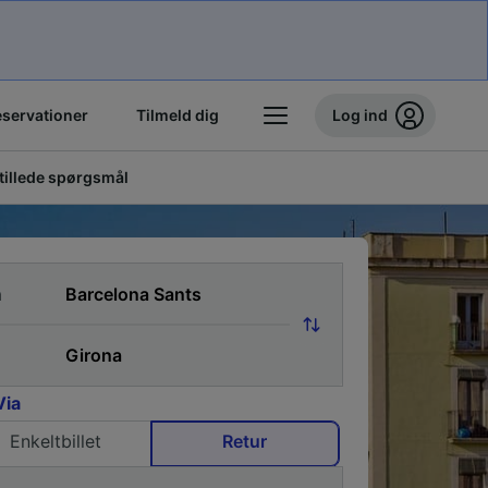
eservationer
Tilmeld dig
Log ind
stillede spørgsmål
a
Via
Enkeltbillet
Retur