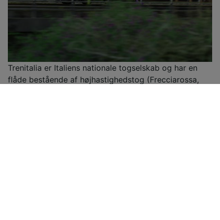
Trenitalia er Italiens nationale togselskab og har en
flåde bestående af højhastighedstog (Frecciarossa,
Frecciargento), Frecciabianca-tog, Intercity-tog og
Intercity-nattog samt regionaltog. Trenitalia har
rabatter og særtilbud i alle deres togkategorier og
tilbyder desuden to typer rabatbilletter til unge under
30 år og til personer over 60 år samt et loyalitetskort
kaldet CartaFRECCIA.Du kan med Trenitalia France
rejse direkte mellem Paris og Milano via Lyon, Torino,
Modane og Chambéry i de højteknologiske
Frecciarossa 1000-højhastighedstog. Frecciarosa-
togene skiller sig ud for deres komfort, det
ultramoderne design, den hurtige og stabile wi-fi, den