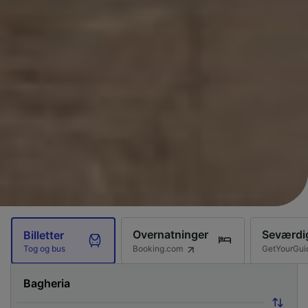
Overnatninger
Seværdi
Billetter
Booking.com
GetYourGui
Tog og bus