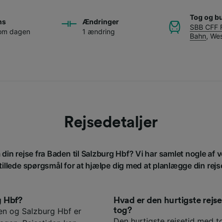
Tog og b
ns
Ændringer
SBB CFF 
 om dagen
1 ændring
Bahn
,
We
Rejsedetaljer
 din rejse fra Baden til Salzburg Hbf? Vi har samlet nogle af 
tillede spørgsmål for at hjælpe dig med at planlægge din rejs
g Hbf?
Hvad er den hurtigste rej
tog?
en og Salzburg Hbf er
Den hurtigste rejsetid med t