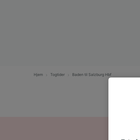
Hjem
Togtider
Baden til Salzburg Hbf