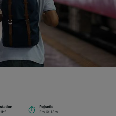
station
Rejsetid
 Hbf
Fra 6t 13m