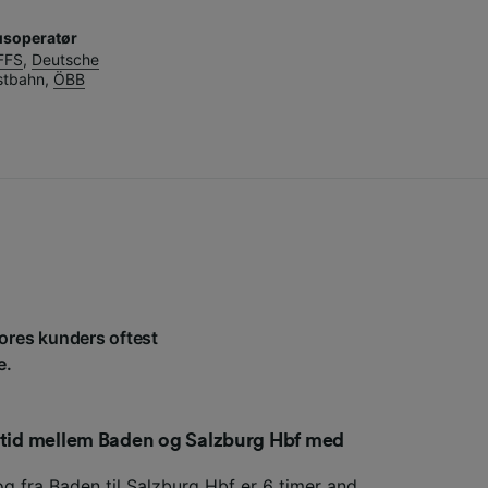
usoperatør
FFS
,
Deutsche
stbahn
,
ÖBB
vores kunders oftest
e.
setid mellem Baden og Salzburg Hbf med
og fra Baden til Salzburg Hbf er 6 timer and