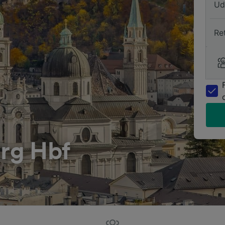
Ud
Re
urg Hbf