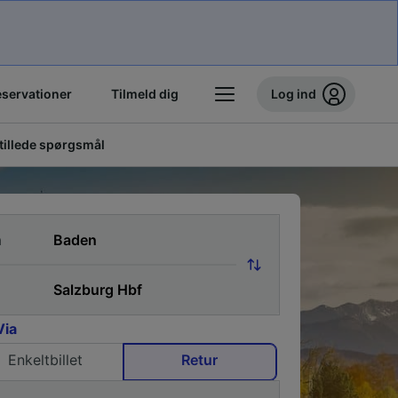
eservationer
Tilmeld dig
Log ind
stillede spørgsmål
a
Via
Enkeltbillet
Retur