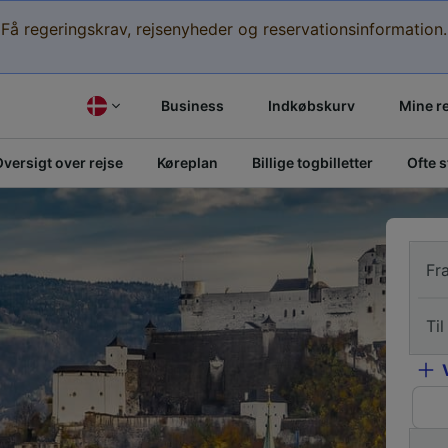
Få regeringskrav, rejsenyheder og reservationsinformation.
Business
Indkøbskurv
Mine r
versigt over rejse
Køreplan
Billige togbilletter
Ofte 
Fr
Til