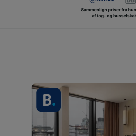
Sammenlign priser fra hu
af tog- og busselska