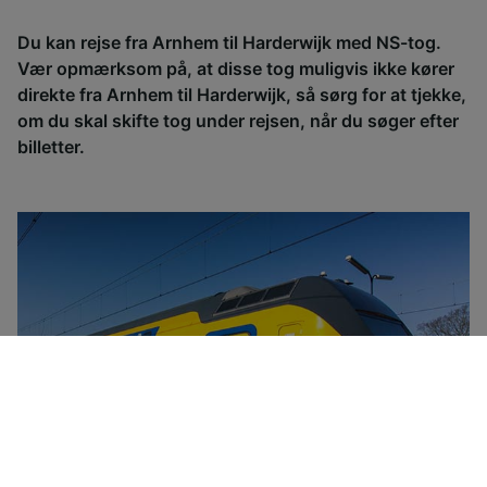
Du kan rejse fra Arnhem til Harderwijk med NS-tog.
Vær opmærksom på, at disse tog muligvis ikke kører
direkte fra Arnhem til Harderwijk, så sørg for at tjekke,
om du skal skifte tog under rejsen, når du søger efter
billetter.