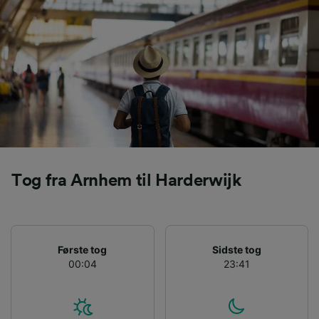
spore dig.
Vi og vores partnere behandler data for at
levere:
Bruge præcise geografiske
placeringsoplysninger. Aktivt scanne
enhedskarakteristika til identifikation.
Opbevare og/eller tilgå oplysninger på en
enhed. Tilpasset annoncering og indhold,
annoncerings- og indholdsmåling,
målgruppeundersøgelser og udvikling af
tjenester.
Tog fra Arnhem til Harderwijk
Liste over partnere (leverandører)
Første tog
Sidste tog
00:04
23:41