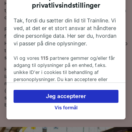
Harderwijk, da der i øjeblikket ikke findes direkte
privatlivsindstillinger
tjenester på denne rute. NS er den største operatør på
denne rute og vil få dig til Harderwijk på 0,5.
Tak, fordi du sætter din lid til Trainline. Vi
ved, at det er et stort ansvar at håndtere
For at hjælpe dig med at få de bedste togpriser har vi
dine personlige data. Her ser du, hvordan
fremhævet de billigste togbilletter fra Arnhem tli
vi passer på dine oplysninger.
Harderwijk i vores Rejseplanlægger. Bare husk på, at jo
tidligere du bestiller dine billetter, desto mere vil du
spare!
Vi og vores
115
partnere gemmer og/eller får
adgang til oplysninger på en enhed, f.eks.
Har du lyst til at bestille dine togbilletter nu? Så bare
unikke ID'er i cookies til behandling af
lav en søgning med os i dag. Hvis du vil finde ud af
personoplysninger. Du kan acceptere eller
mere om rejsen, så læs videre om togplaner
administrere dine valg ved at klikke herunder,
(deriblandt om de første og sidste togtider), ofte
herunder din ret til at gøre indsigelse, hvor
Jeg accepterer
stillede spørgsmål og tips til, hvordan du bestiller
legitim interesse bruges, eller når som helst på
billige togbilletter.
siden om privatlivspolitik. Disse valg
Vis formål
signaleres til vores partnere og påvirker ikke
browsingdata. Dine data vil ikke blive brugt til
sporingsformål, hvis du har bedt os om ikke at