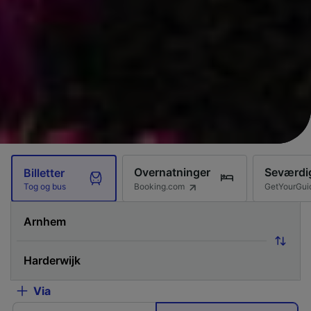
Overnatninger
Seværdi
Billetter
Booking.com
GetYourGui
Tog og bus
Via