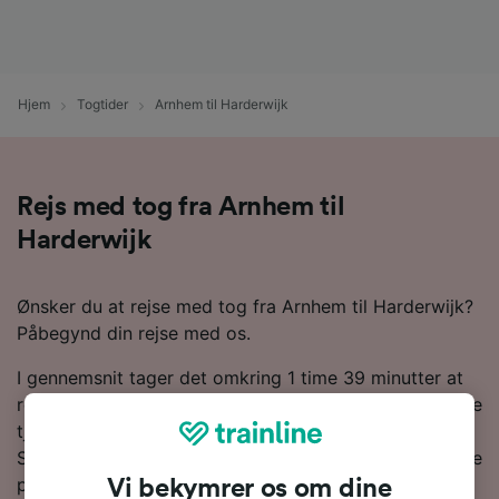
Hjem
Togtider
Arnhem til Harderwijk
Rejs med tog fra Arnhem til
Harderwijk
Ønsker du at rejse med tog fra Arnhem til Harderwijk?
Påbegynd din rejse med os.
I gennemsnit tager det omkring 1 time 39 minutter at
rejse med toget fra Arnhem til Harderwijk. De hurtigste
tjenester kan dog få dig frem på 1 time 22 minutter.
Som regel finder du 58 tog om dagen langs denne rute
på 44 km. Du skal foretage 1 skifte på rejsen til
Vi bekymrer os om dine