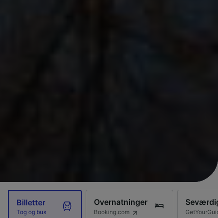
Overnatninger
Seværdi
Billetter
Booking.com
GetYourGui
Tog og bus