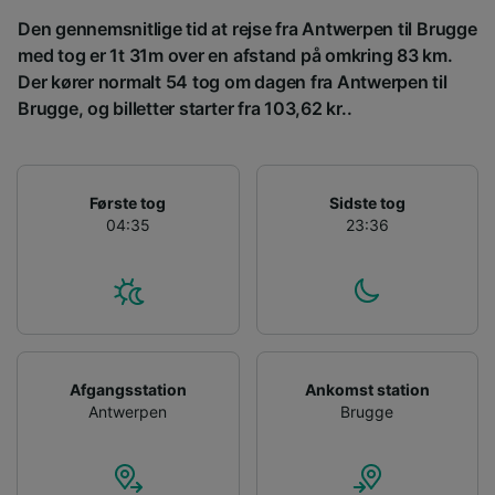
enhed. Tilpasset annoncering og indhold,
Den gennemsnitlige tid at rejse fra Antwerpen til Brugge
annoncerings- og indholdsmåling,
målgruppeundersøgelser og udvikling af
med tog er 1t 31m over en afstand på omkring 83 km.
tjenester.
Der kører normalt 54 tog om dagen fra Antwerpen til
Brugge, og billetter starter fra 103,62 kr..
Liste over partnere (leverandører)
Første tog
Sidste tog
04:35
23:36
Afgangsstation
Ankomst station
Antwerpen
Brugge