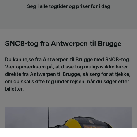
Søg i alle togtider og priser for i dag
SNCB-tog fra Antwerpen til Brugge
Du kan rejse fra Antwerpen til Brugge med SNCB-tog.
Vær opmærksom på, at disse tog muligvis ikke kører
direkte fra Antwerpen til Brugge, så sørg for at tjekke,
om du skal skifte tog under rejsen, når du søger efter
billetter.