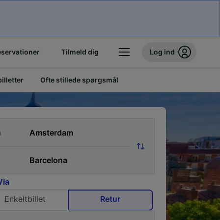
eservationer
Tilmeld dig
Log ind
illetter
Ofte stillede spørgsmål
a
Via
Enkeltbillet
Retur