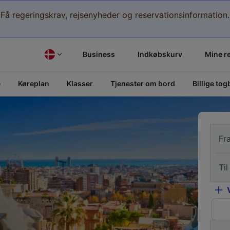
Få regeringskrav, rejsenyheder og reservationsinformation.
Business
Indkøbskurv
Mine r
e
Køreplan
Klasser
Tjenester om bord
Billige togb
Fr
Til