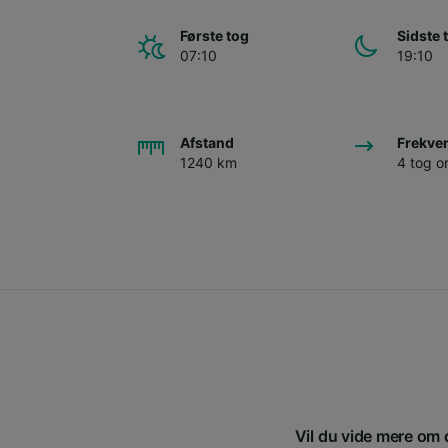
Første tog
Sidste 
07:10
19:10
Afstand
Frekve
1240 km
4 tog 
Vil du vide mere om 