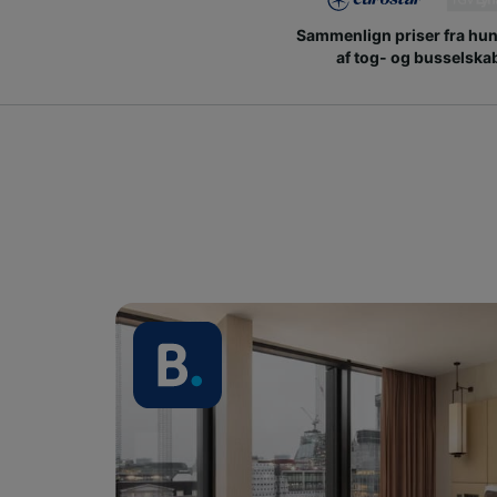
Sammenlign priser fra hu
af tog- og busselska