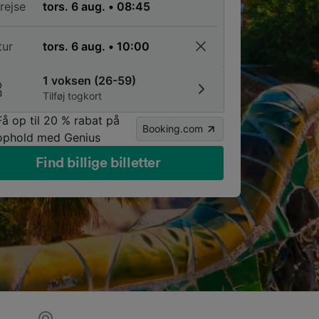
rejse
tur
1 voksen (26-59)
Tilføj togkort
Få op til 20 % rabat på
Booking.com
ophold med Genius
Find billige billetter