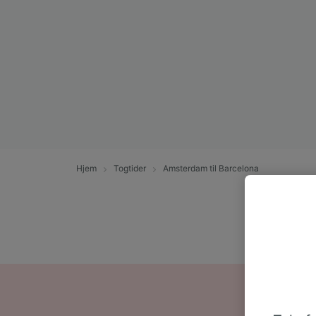
Hjem
Togtider
Amsterdam til Barcelona