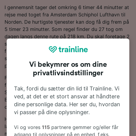
I gennemsnit tager det omkring 6 timer 44 minutter at
rejse med toget fra Amsterdam Schiphol Lufthavn til
Norden. De hurtigste tjenester kan dog få dig frem på
5 timer 23 minutter. Som regel finder du 27 tog om
dagen langs denne rute på 218 km. Du skal foretage 2
skift på rejsen til Norden, da der i øjeblikket ikke
findes direkte tjenester på denne rute. DB er den
største operatør på denne rute og vil få dig til Norden
Vi bekymrer os om dine
på 0,5.
privatlivsindstillinger
For at hjælpe dig med at få de bedste togpriser har vi
fremhævet de billigste togbilletter fra Amsterdam
Tak, fordi du sætter din lid til Trainline. Vi
Schiphol Lufthavn tli Norden i vores Rejseplanlægger.
ved, at det er et stort ansvar at håndtere
Bare husk på, at jo tidligere du bestiller dine billetter,
dine personlige data. Her ser du, hvordan
desto mere vil du spare!
vi passer på dine oplysninger.
Har du lyst til at bestille dine togbilletter nu? Så bare
lav en søgning med os i dag. Hvis du vil finde ud af
Vi og vores
115
partnere gemmer og/eller får
mere om rejsen, så læs videre om togplaner
adgang til oplysninger på en enhed, f.eks.