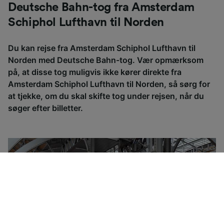
Deutsche Bahn-tog fra Amsterdam
Schiphol Lufthavn til Norden
Du kan rejse fra Amsterdam Schiphol Lufthavn til
Norden med Deutsche Bahn-tog. Vær opmærksom
på, at disse tog muligvis ikke kører direkte fra
Amsterdam Schiphol Lufthavn til Norden, så sørg for
at tjekke, om du skal skifte tog under rejsen, når du
søger efter billetter.