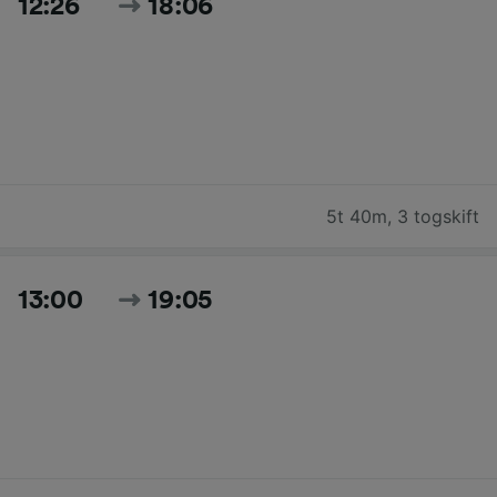
12:26
18:06
5t 40m
,
3 togskift
13:00
19:05