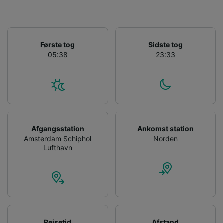
tjenester.
Liste over partnere (leverandører)
Første tog
Sidste tog
05:38
23:33
Afgangsstation
Ankomst station
Amsterdam Schiphol
Norden
Lufthavn
Rejsetid
Afstand