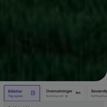
Overnatninger
Seværdi
Billetter
Booking.com
GetYourGui
Tog og bus