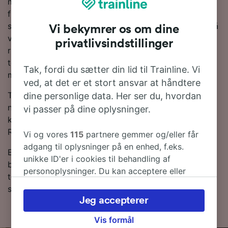
minutter på de hurtigste tjenester. Du vil som regel
finde omkring 12 tog om dagen på denne rute, der
strækker sig over 376 km. Du skal foretage 1 skifte på
Vi bekymrer os om dine
vejen på din rejse til Riccione. Du kan rejse på denne
privatlivsindstillinger
rute med enten Trenitalia- eller ÖBB-tog. Begge
togselskaber har moderne og komfortable tjenester
Tak, fordi du sætter din lid til Trainline. Vi
med masser af plads til bagage.
ved, at det er et stort ansvar at håndtere
Togbilletter fra Alba til Riccione er som regel billigere,
dine personlige data. Her ser du, hvordan
når du bestiller i forvejen sammenlignet med billetter
vi passer på dine oplysninger.
købt på selve rejsedagen. Lav en søgning i vores
Rejseplanlægger for at se de seneste priser.
Vi og vores
115
partnere gemmer og/eller får
adgang til oplysninger på en enhed, f.eks.
Er du klar til at bestille? Begynd din søgning efter
unikke ID'er i cookies til behandling af
billige togbilletter med os i dag. Læs mere om vores
personoplysninger. Du kan acceptere eller
togplan, hvor du kan se de første og sidste togtider
administrere dine valg ved at klikke herunder,
samt tips til, hvordan du finder billige togbilletter.
herunder din ret til at gøre indsigelse, hvor
Jeg accepterer
legitim interesse bruges, eller når som helst på
siden om privatlivspolitik. Disse valg
Vis formål