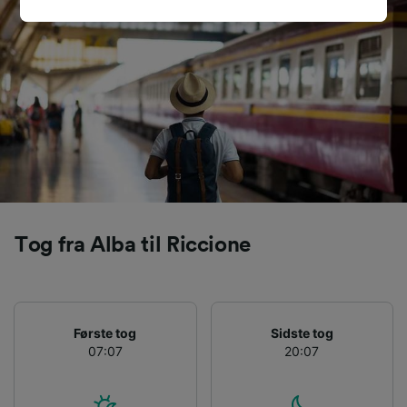
signaleres til vores partnere og påvirker ikke
browsingdata. Dine data vil ikke blive brugt til
sporingsformål, hvis du har bedt os om ikke at
spore dig.
Vi og vores partnere behandler data for at
levere:
Bruge præcise geografiske
placeringsoplysninger. Aktivt scanne
enhedskarakteristika til identifikation.
Opbevare og/eller tilgå oplysninger på en
enhed. Tilpasset annoncering og indhold,
annoncerings- og indholdsmåling,
Tog fra Alba til Riccione
målgruppeundersøgelser og udvikling af
tjenester.
Liste over partnere (leverandører)
Første tog
Sidste tog
07:07
20:07