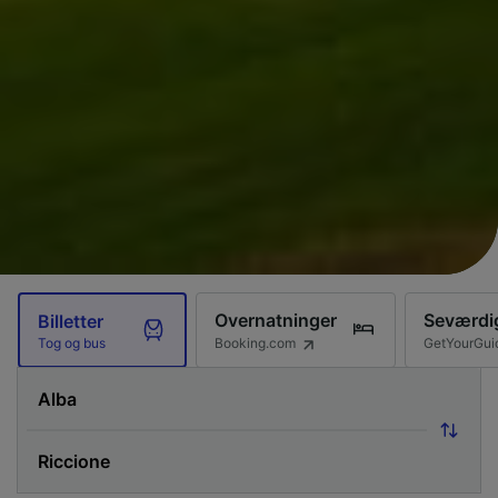
Overnatninger
Seværdi
Billetter
Booking.com
GetYourGui
Tog og bus