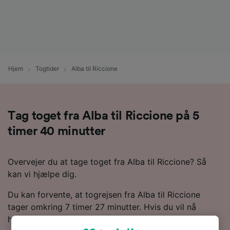
Hjem
Togtider
Alba til Riccione
Tag toget fra Alba til Riccione på 5
timer 40 minutter
Overvejer du at tage toget fra Alba til Riccione? Så
kan vi hjælpe dig.
Du kan forvente, at togrejsen fra Alba til Riccione
tager omkring 7 timer 27 minutter. Hvis du vil nå
hurtigst muligt frem, kan det tage ned til 5 timer 40