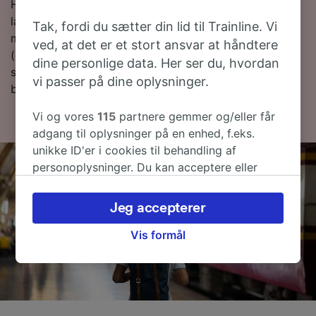
Har du lyst til at bestille dine togbilletter nu? Så bare
lav en søgning med os i dag. Hvis du vil finde ud af
Tak, fordi du sætter din lid til Trainline. Vi
mere om rejsen, så læs videre om togplaner
ved, at det er et stort ansvar at håndtere
(deriblandt om de første og sidste togtider), ofte
dine personlige data. Her ser du, hvordan
stillede spørgsmål og tips til, hvordan du bestiller
vi passer på dine oplysninger.
billige togbilletter.
Vi og vores
115
partnere gemmer og/eller får
adgang til oplysninger på en enhed, f.eks.
unikke ID'er i cookies til behandling af
personoplysninger. Du kan acceptere eller
administrere dine valg ved at klikke herunder,
herunder din ret til at gøre indsigelse, hvor
Jeg accepterer
legitim interesse bruges, eller når som helst på
siden om privatlivspolitik. Disse valg
Vis formål
signaleres til vores partnere og påvirker ikke
browsingdata. Dine data vil ikke blive brugt til
sporingsformål, hvis du har bedt os om ikke at
spore dig.