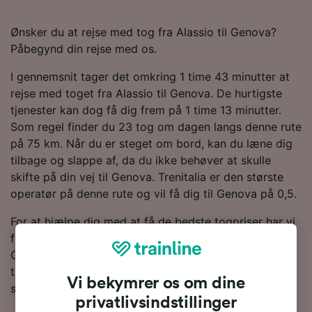
Ønsker du at rejse med tog fra Alassio til Genova?
Påbegynd din rejse med os.
I gennemsnit tager det omkring 1 time 43 minutter at
rejse med toget fra Alassio til Genova. De hurtigste
tjenester kan dog få dig frem på 1 time 13 minutter.
Som regel finder du 23 tog om dagen langs denne rute
på 75 km. Når du er steget om bord, kan du læne dig
tilbage og slappe af, da du ikke behøver at skulle
skifte på din vej til Genova. Trenitalia er den største
operatør på denne rute og vil få dig til Genova på 0,5.
For at hjælpe dig med at få de bedste togpriser har vi
fremhævet de billigste togbilletter fra Alassio tli
Genova i vores Rejseplanlægger. Bare husk på, at jo
tidligere du bestiller dine billetter, desto mere vil du
Vi bekymrer os om dine
spare!
privatlivsindstillinger