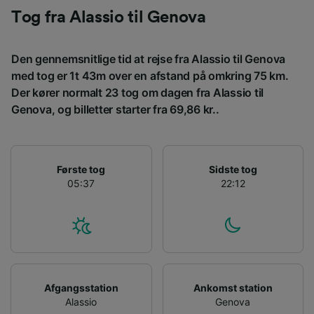
Vi og vores partnere behandler data for at
Tog fra Alassio til Genova
levere:
Bruge præcise geografiske
Den gennemsnitlige tid at rejse fra Alassio til Genova
placeringsoplysninger. Aktivt scanne
enhedskarakteristika til identifikation.
med tog er 1t 43m over en afstand på omkring 75 km.
Opbevare og/eller tilgå oplysninger på en
Der kører normalt 23 tog om dagen fra Alassio til
enhed. Tilpasset annoncering og indhold,
Genova, og billetter starter fra 69,86 kr..
annoncerings- og indholdsmåling,
målgruppeundersøgelser og udvikling af
tjenester.
Første tog
Sidste tog
Liste over partnere (leverandører)
05:37
22:12
Afgangsstation
Ankomst station
Alassio
Genova