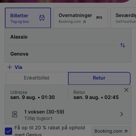
Overnatninger
Seværdi
Billetter
Booking.com
GetYourGui
Tog og bus
Via
Enkeltbillet
Retur
Udrejse
Retur
1 voksen (30-59)
Tilføj togkort
Få op til 20 % rabat på ophold
Booking.com
med Genius