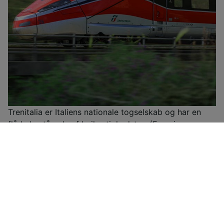
Trenitalia er Italiens nationale togselskab og har en
flåde bestående af højhastighedstog (Frecciarossa,
Frecciargento), Frecciabianca-tog, Intercity-tog og
Intercity-nattog samt regionaltog. Trenitalia har
rabatter og særtilbud i alle deres togkategorier og
tilbyder desuden to typer rabatbilletter til unge under
30 år og til personer over 60 år samt et loyalitetskort
kaldet CartaFRECCIA.Du kan med Trenitalia France
rejse direkte mellem Paris og Milano via Lyon, Torino,
Modane og Chambéry i de højteknologiske