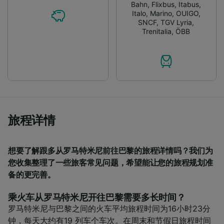
Use precise geolocation data. Actively scan
Bahn
,
Flixbus
,
Itabus
,
device characteristics for identification. Store
Italo
,
Marino
,
OUIGO
,
and/or access information on a device.
SNCF
,
TGV Lyria
,
Trenitalia
,
ÖBB
Personalised advertising and content,
advertising and content measurement,
audience research and services development.
List of Partners
旅程详情
想要了解跟多从罗马特米尼前往巴黎的旅程详情吗？我们为
您收集整理了一些旅客常见问题，希望能让您的旅程规划准
备的更完善。
乘火车从罗马特米尼开往巴黎需要多长时间？
罗马特米尼与巴黎之间的火车平均旅程时间为16小时23分
钟，每天大约有19 列车个车次。在周末和节假日旅程时间