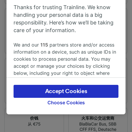
Thanks for trusting Trainline. We know
handling your personal data is a big
旅程时间
距离
responsibility. Here’s how we’ll be taking
从11h29m
1106 km
care of your information.
We and our
115
partners store and/or access
information on a device, such as unique IDs in
cookies to process personal data. You may
accept or manage your choices by clicking
频率
变化
below, including your right to object where
每天有19趟列车
1次换乘
legitimate interest is used, or at any time in
the privacy policy page. These choices will be
Accept Cookies
signaled to our partners and will not affect
browsing data. Your data will not be used for
Choose Cookies
tracking purposes if you have asked us not to
track you.
价钱
火车和公交运营商
从 €75
BlaBlaCar Bus
,
SBB
We and our partners process data to provide:
CFF FFS
,
Deutsche