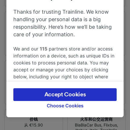
Thanks for trusting Trainline. We know
handling your personal data is a big
旅程时间
距离
responsibility. Here’s how we’ll be taking
从2h52m
245 km
care of your information.
We and our
115
partners store and/or access
information on a device, such as unique IDs in
cookies to process personal data. You may
accept or manage your choices by clicking
频率
变化
每天有40趟列车
提供直达列车
below, including your right to object where
legitimate interest is used, or at any time in
the privacy policy page. These choices will be
Accept Cookies
signaled to our partners and will not affect
browsing data. Your data will not be used for
Choose Cookies
tracking purposes if you have asked us not to
track you.
价钱
火车和公交运营商
从 €15.90
BlaBlaCar Bus
,
Flixbus
,
We and our partners process data to provide: