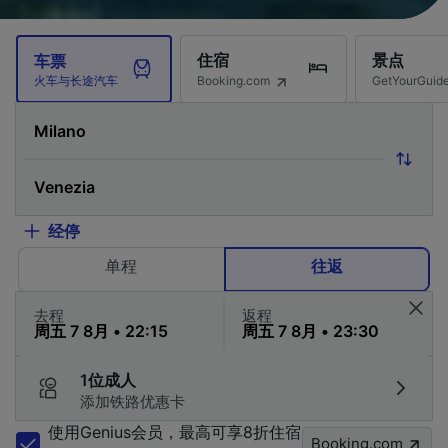
住宿
景点
车票
Booking.com
GetYourG
火车与长途汽车
经停
单程
往返
去程
返程
1位成人
添加铁路优惠卡
使用Genius会员，最高可享8折住宿
Booking.com