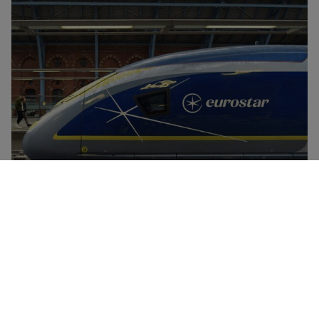
“欧洲之星”是连接伦敦与巴黎、布鲁塞尔、阿姆斯特丹及欧
洲其他地区的独家高速列车服务，时速高达186英里/小时
（300公里/小时）。此外，它还在法国、比利时、荷兰和
德国之间运营多个线路的铁路服务。所有 “欧洲之星 ”列车
内都配备既现代化又舒适的设施、充裕的行李存放空间以及
餐饮车厢。欧洲之星提供三种舒适等级的舱位--标准舱
（Eurostar Standard）、标准舒适舱（Eurostar Plus，相