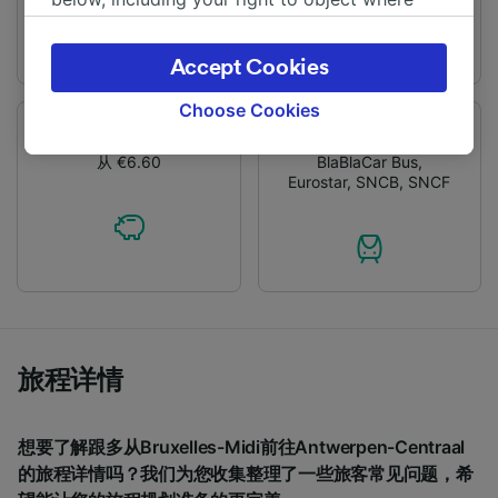
legitimate interest is used, or at any time in
the privacy policy page. These choices will be
Accept Cookies
signaled to our partners and will not affect
browsing data. Your data will not be used for
Choose Cookies
tracking purposes if you have asked us not to
价钱
火车和公交运营商
track you.
从 €6.60
BlaBlaCar Bus
,
Eurostar
,
SNCB
,
SNCF
We and our partners process data to provide:
Use precise geolocation data. Actively scan
device characteristics for identification. Store
and/or access information on a device.
Personalised advertising and content,
advertising and content measurement,
audience research and services development.
旅程详情
List of Partners
想要了解跟多从Bruxelles-Midi前往Antwerpen-Centraal
的旅程详情吗？我们为您收集整理了一些旅客常见问题，希