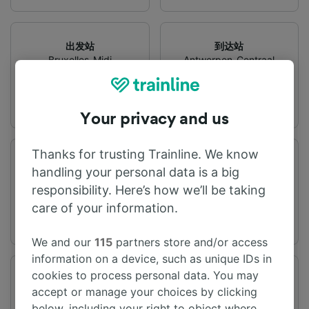
出发站
到达站
Bruxelles-Midi
Antwerpen-Centraal
Your privacy and us
Thanks for trusting Trainline. We know
旅程时间
距离
handling your personal data is a big
从34m
43 km
responsibility. Here’s how we’ll be taking
care of your information.
We and our
115
partners store and/or access
information on a device, such as unique IDs in
cookies to process personal data. You may
频率
变化
accept or manage your choices by clicking
每天有58趟列车
提供直达列车
below, including your right to object where