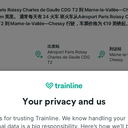
is Roissy Charles de Gaulle CDG T2 到 Marne-la-Val
英里。 通常每天有 24 火车 班火车从Aéroport Paris Roissy Char
T2 到 Marne-la-Vallée—Chessy 行驶，车票价格为 €19 英镑起
出发站
到达站
Aéroport Paris Roissy
Marne-la-
Charles de Gaulle CDG
Chessy
T2
变化
价钱
4趟列车
提供直达列车
从 €19
Your privacy and us
 for trusting Trainline. We know handling your
al data is a big responsibility. Here’s how we’ll 