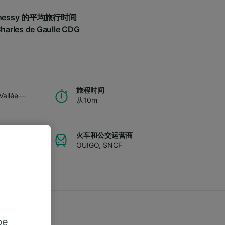
lée—Chessy 的平均旅行时间
les de Gaulle CDG
。
旅程时间
Vallée—
从10m
火车和公交运营商
OUIGO
,
SNCF
be