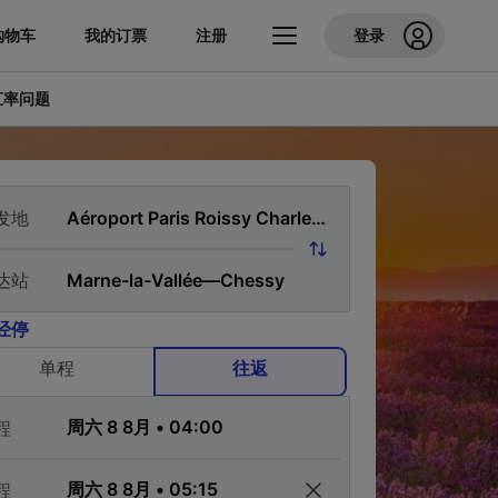
购物车
我的订票
注册
登录
汇率问题
发地
达站
经停
单程
往返
程
程