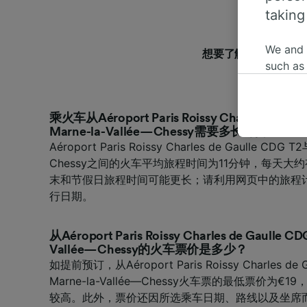
taking
We and
想要了解跟多从Aéroport 
such as
情吗？我
or mana
where le
These ch
乘火车从Aéroport Paris Roissy Charles de Ga
data. Y
Marne-la-Vallée—Chessy需要多长时间？
Aéroport Paris Roissy Charles de Gaulle CDG T
us not t
Chessy之间的火车平均旅程时间为11分钟，每天大约
We and 
末和节假日旅程时间可能更长；请利用网页中的旅程
Use prec
行日期。
identifi
adverti
researc
从Aéroport Paris Roissy Charles de Gaulle C
Vallée—Chessy的火车票价是多少？
List of 
如提前预订，从Aéroport Paris Roissy Charles de 
Marne-la-Vallée—Chessy火车票的最低票价为
较高。此外，票价还因所选乘车日期、路线以及坐席