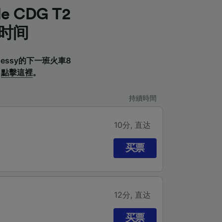
lle CDG T2
车时间
ée—Chessy的下一班火車8
，
點擊這裡
。
持續時間
10分
,
直达
买票
12分
,
直达
买票