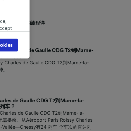
ce,
Vallée—Chessy的旅程详
accept
的更完善。
object
cy page.
okies
browsing
sy Charles de Gaulle CDG T2到Marne-
 asked
快需要多长时间？
 Charles de Gaulle CDG T2到Marne-la-
分钟。
for
alised
dience
harles de Gaulle CDG T2到Marne-la-
直达列车？
Charles de Gaulle CDG T2到Marne-la-
乘。从Aéroport Paris Roissy Charles
e-la-Vallée—Chessy有24 列车 个车次的直达列