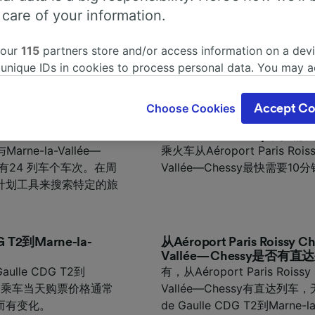
旅程详情
 care of your information.
 our
115
partners store and/or access information on a devi
Paris Roissy Charles de Gaulle CDG T2前往Marne-la-
 unique IDs in cookies to process personal data. You may 
们为您收集整理了一些旅客常见问题，希望能让您的旅程规划准备
ge your choices by clicking below, including your right to 
gitimate interest is used, or at any time in the privacy poli
Choose Cookies
Accept Co
oices will be signaled to our partners and will not affect 
ulle CDG T2开往
乘火车从Aéroport Paris Rois
our data will not be used for tracking purposes if you have
la-Vallée—Chessy最
2与Marne-la-Vallée—
乘火车从Aéroport Paris Roissy
o track you.
有24 列车个车次。在周
Vallée—Chessy最快需要10
our partners process data to provide:
计划工具来搜索特定的旅
ise geolocation data. Actively scan device characteristics 
cation. Store and/or access information on a device. Person
sing and content, advertising and content measurement, au
h and services development.
DG T2到Marne-la-
从Aéroport Paris Roissy C
Vallée—Chessy是否有
Partners
Gaulle CDG T2到
有，从Aéroport Paris Roissy 
€19，乘车当天购票价格通常
Vallée—Chessy有直达列车，无需换
而有变化。
de Gaulle CDG T2到Marn