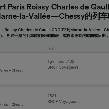
 Paris Roissy Charles de Gau
arne-la-Vallée—Chessy的列
is Roissy Charles de Gaulle CDG T2到Marne-la-Vall
周六)。 對於完整的列車時刻表/時間表，或搜索更晚的時間或日期
火车
Tgv Inoui 5102
SNCF Voyageurs
allée – Chessy
7831
SNCF Voyageurs
allée – Chessy