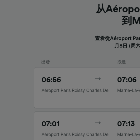
从Aéroport
到M
查看從Aéroport Par
月8日 (
出發
抵達
06:56
07:06
Aéroport Paris Roissy Charles De
Marne-La-V
Gaulle CDG T2
07:01
07:13
Aéroport Paris Roissy Charles De
Marne-La-V
Gaulle CDG T2