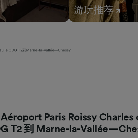
游玩推荐
 Gaulle CDG T2到Marne-la-Vallée—Chessy
oport Paris Roissy Charles 
G T2 到 Marne-la-Vallée—Che