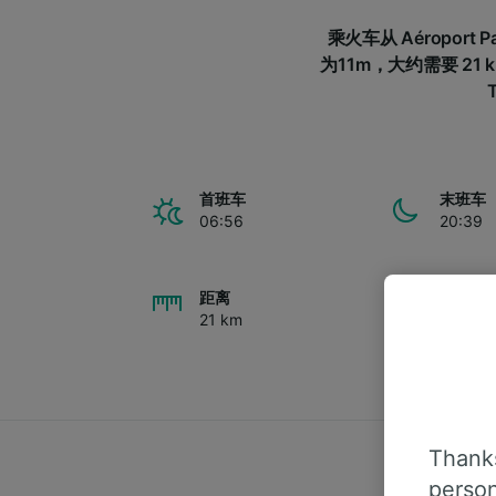
乘火车从 Aéroport Par
为11m，大约需要 21 km 
首班车
末班车
06:56
20:39
距离
频率
21 km
每天有2
Thanks
person