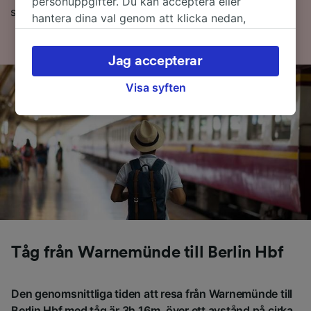
personuppgifter. Du kan acceptera eller
sökning hos oss i dag!
hantera dina val genom att klicka nedan,
inklusive din rätt att invända där legitimt
intresse används, eller när som helst på sidan
Jag accepterar
för dataskyddspolicy. Dessa val kommer att
signaleras till våra partners och påverkar inte
Visa syften
webbläsningsdata. Dina uppgifter kommer inte
att användas för spårningsändamål om du har
bett oss att inte spåra dig.
Vi och våra partners behandlar data för att
tillhandahålla:
Använda exakta uppgifter om geografisk
positionering. Aktivt läsa av enhetens
egenskaper för identifieringsändamål. Lagra
och/eller få åtkomst till information på en
enhet. Personanpassad reklam och innehåll,
Tåg från Warnemünde till Berlin Hbf
reklam- och innehållsmätning, forskning
angående målgrupp och tjänsteutveckling.
Den genomsnittliga tiden att resa från Warnemünde till
Lista över partner (leverantörer)
Berlin Hbf med tåg är 3h 16m, över ett avstånd på cirka