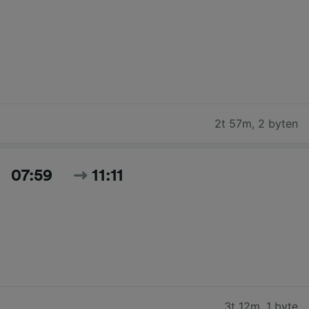
2t 57m
,
2 byten
07:59
11:11
3t 12m
,
1 byte