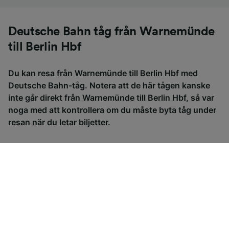
Deutsche Bahn tåg från Warnemünde
till Berlin Hbf
Du kan resa från Warnemünde till Berlin Hbf med
Deutsche Bahn-tåg. Notera att de här tågen kanske
inte går direkt från Warnemünde till Berlin Hbf, så var
noga med att kontrollera om du måste byta tåg under
resan när du letar biljetter.