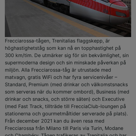
Frecciarossa-tågen, Trenitalias flaggskepp, är
höghastighetståg som kan nå en topphastighet på
300 km/tim. De utmärker sig för sin bekvämlighet, sin
supermoderna design och sin minskade påverkan på
miljön. Alla Frecciarossa-tåg är utrustade med
matvagn, gratis WiFi och har fyra servicenivåer –
Standard, Premium (med drinkar och välkomstsnacks
som serveras när du kommer ombord), Business (med
drinkar och snacks, och större säten) och Executive
(med Fast Track, tillträde till FrecciaClub-loungen på
stationerna och gourmetmåltider serverade på plats).
Från december 2021 kan du även resa med
Frecciarossa från Milano till Paris via Turin, Modane
och Chambéry. Tågen trafikeras av Trenitalia och har