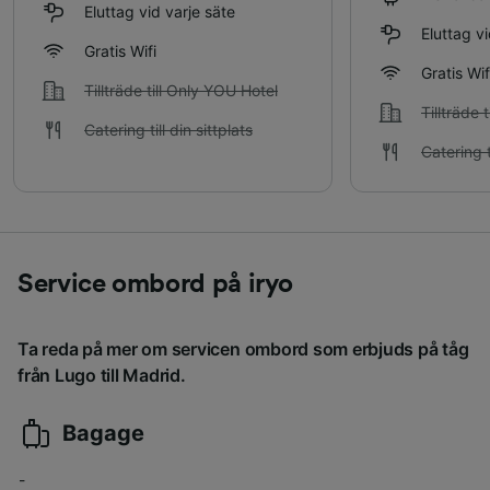
Eluttag vid varje säte
Eluttag vi
Gratis Wifi
Gratis Wif
Tillträde till Only YOU Hotel
Tillträde 
Catering till din sittplats
Catering ti
Service ombord på iryo
Ta reda på mer om servicen ombord som erbjuds på tåg
från Lugo till Madrid.
Bagage
-