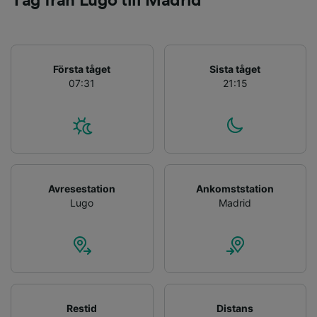
Tåg från Lugo till Madrid
Första tåget
Sista tåget
07:31
21:15
Avresestation
Ankomststation
Lugo
Madrid
Restid
Distans