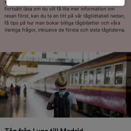
webbläsningsdata. Dina uppgifter kommer inte
vänta längre utan, starta en sökning hos oss idag!
att användas för spårningsändamål om du har
Fortsätt läsa om du vill få lite mer information om
bett oss att inte spåra dig.
resan först, kan du ta en titt på vår tågtidtabell nedan,
få tips på hur man bokar billiga tågbiljetter och våra
Vi och våra partners behandlar data för att
Vanliga frågor, inklusive de första och sista tågtiderna.
tillhandahålla:
Använda exakta uppgifter om geografisk
positionering. Aktivt läsa av enhetens
egenskaper för identifieringsändamål. Lagra
och/eller få åtkomst till information på en
enhet. Personanpassad reklam och innehåll,
reklam- och innehållsmätning, forskning
angående målgrupp och tjänsteutveckling.
Lista över partner (leverantörer)