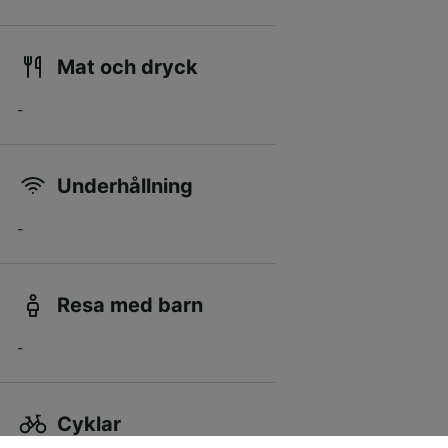
Mat och dryck
-
Underhållning
-
Resa med barn
-
Cyklar