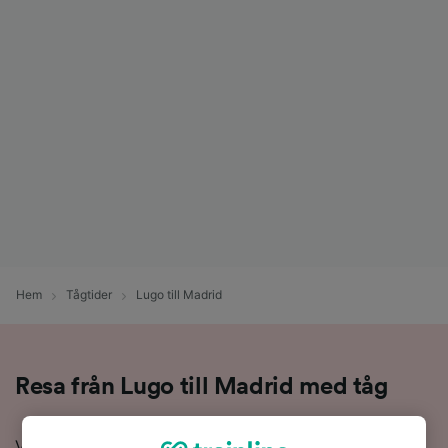
Hem
Tågtider
Lugo till Madrid
Resa från Lugo till Madrid med tåg
Vill du veta mer om hur du tar tåget från Lugo till