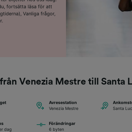
, fortsätta läsa för att
ågtiderna), Vanliga frågor,
r.
från Venezia Mestre till Santa 
åget
Avresestation
Ankomsts
Venezia Mestre
Santa Luc
ns
Förändringar
er dag
6 byten