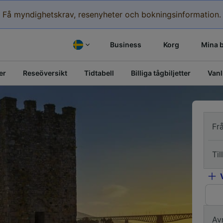
Få myndighetskrav, resenyheter och bokningsinformation.
Business
Korg
Mina 
er
Reseöversikt
Tidtabell
Billiga tågbiljetter
Vanl
Fr
Till
Av