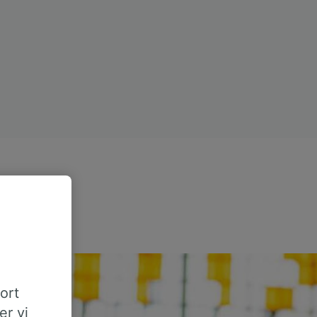
tort
er vi