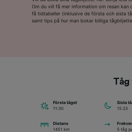
Om du vill få mer information om resan kan du
få tidtabeller (inklusive de första och sista t
samt tips på hur man bokar billiga tågbiljette
Tåg 
Första tåget
Sista t
11:30
15:23
Distans
Frekve
1451 km
5 tåg p