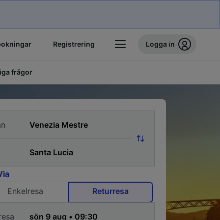
bokningar
Registrering
Logga in
iga frågor
ån
Via
Enkelresa
Returresa
resa