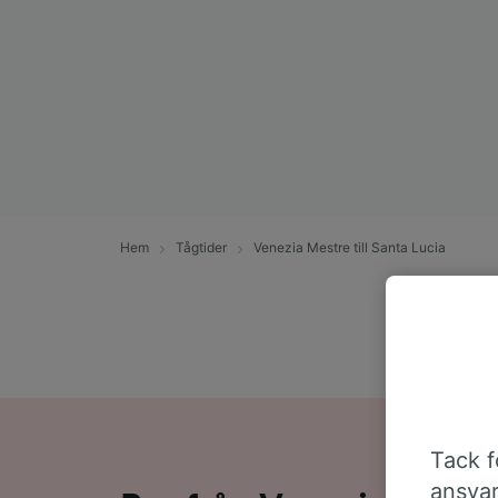
Hem
Tågtider
Venezia Mestre till Santa Lucia
Tack fö
ansvar