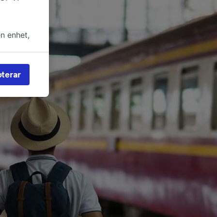
en enhet,
in rätt
an för
terar
rs och
nvändas
 av
 åtkomst
reklam-
eckling.