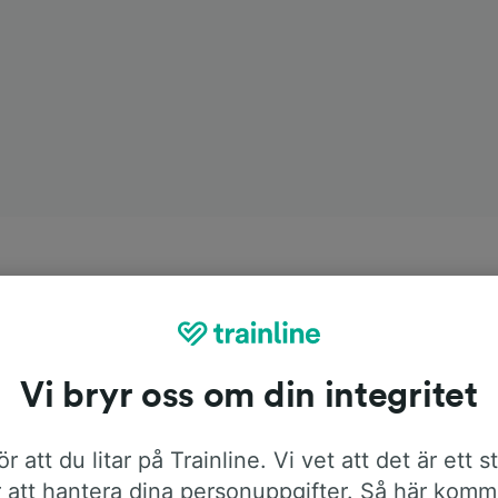
Vi bryr oss om din integritet
r att du litar på Trainline. Vi vet att det är ett s
 att hantera dina personuppgifter. Så här komm