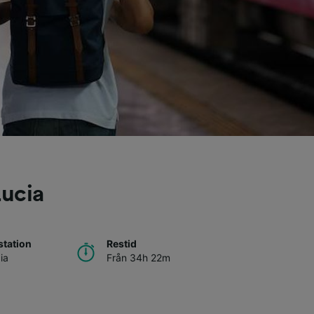
Lucia
tation
Restid
ia
Från 34h 22m