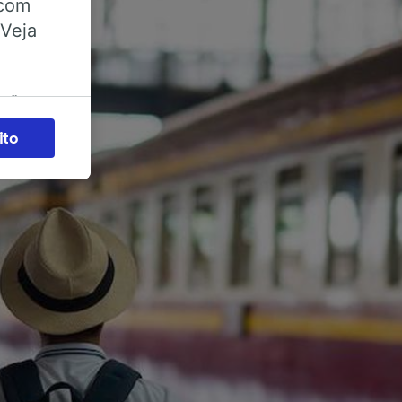
 com
 Veja
ações
es) para
ito
legítimo)
s e não
 para
acessar
zados,