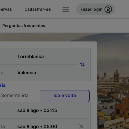
servas
Cadastrar-se
Fazer login
Perguntas frequentes
ra
Via
Somente ida
Ida e volta
a
lta