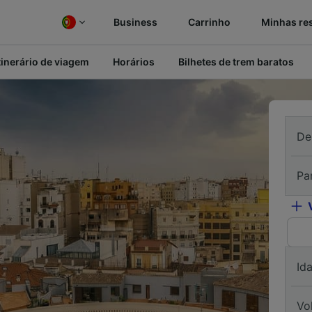
Business
Carrinho
Minhas re
tinerário de viagem
Horários
Bilhetes de trem baratos
De
Pa
Id
Vo