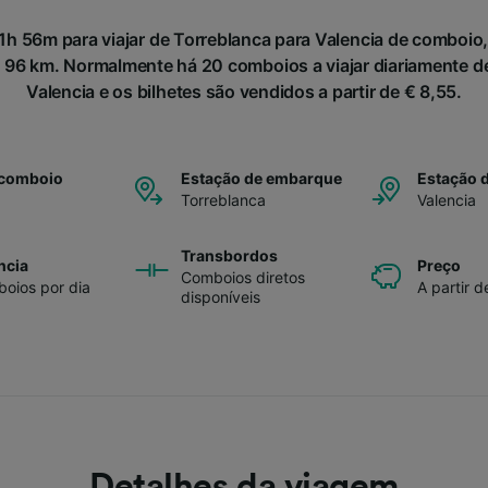
h 56m para viajar de Torreblanca para Valencia de comboio,
96 km. Normalmente há 20 comboios a viajar diariamente de
Valencia e os bilhetes são vendidos a partir de € 8,55.
 comboio
Estação de embarque
Estação 
Torreblanca
Valencia
Transbordos
ncia
Preço
Comboios diretos
oios por dia
A partir d
disponíveis
Detalhes da viagem