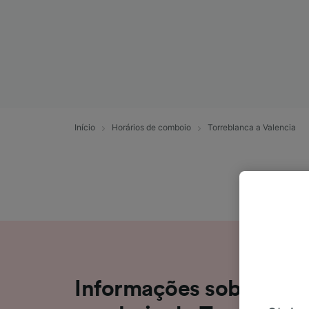
Início
Horários de comboio
Torreblanca a Valencia
Informações sobre a v