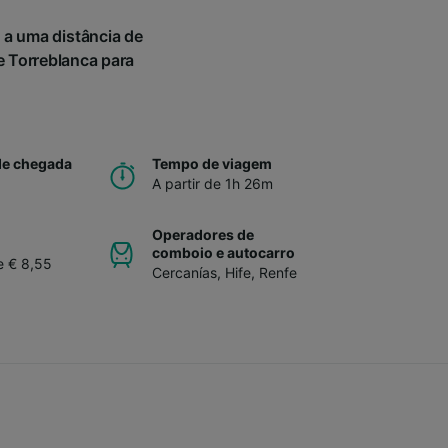
 a uma distância de
 Torreblanca para
de chegada
Tempo de viagem
A partir de 1h 26m
Operadores de
comboio e autocarro
e € 8,55
Cercanías
,
Hife
,
Renfe