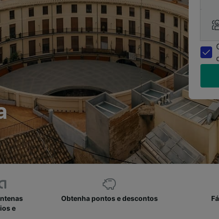
a
entenas
Obtenha pontos e descontos
Fá
ios e