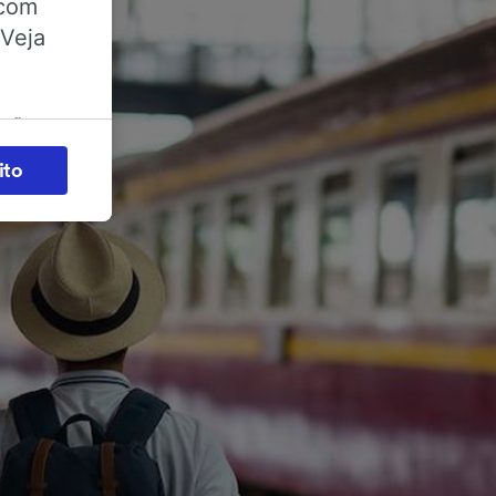
 com
 Veja
ações
es) para
ito
legítimo)
s e não
 para
acessar
zados,