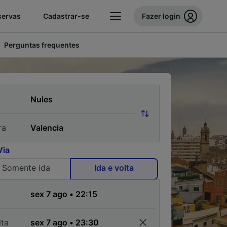
servas
Cadastrar-se
Fazer login
Perguntas frequentes
ra
Via
Somente ida
Ida e volta
a
lta