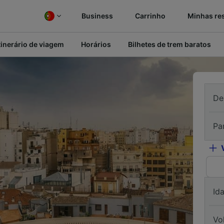
Business
Carrinho
Minhas re
tinerário de viagem
Horários
Bilhetes de trem baratos
De
Pa
Id
Vo