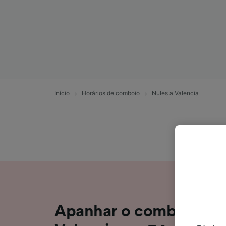
Início
Horários de comboio
Nules a Valencia
Apanhar o comboio de 