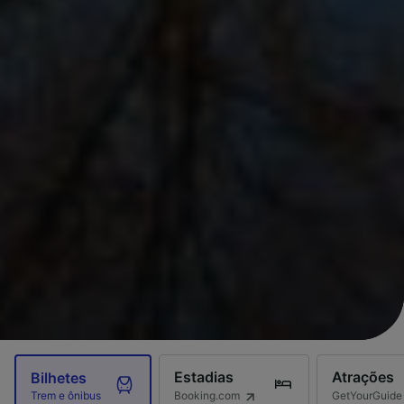
Estadias
Atrações
Bilhetes
Booking.com
GetYourGuide
Trem e ônibus