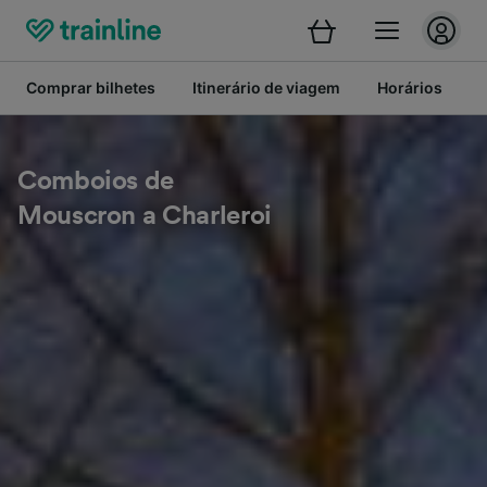
Comprar bilhetes
Itinerário de viagem
Horários
B
Comboios de
Mouscron a Charleroi