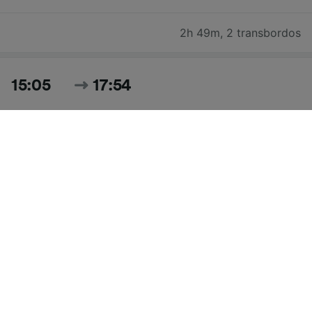
2h 49m
,
2 transbordos
15:05
17:54
2h 49m
,
2 transbordos
Pesquisar todos os horários e preços para hoje