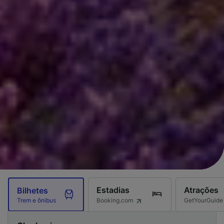
Estadias
Atrações
Bilhetes
Booking.com
GetYourGuide
Trem e ônibus