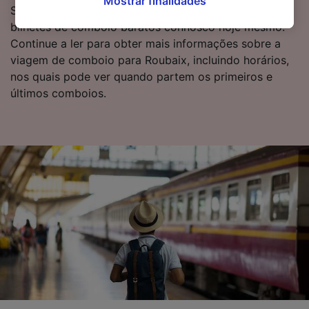
Mostrar finalidades
à aplicação do interesse legítimo) clicando
Se estiver pronto para reservar, comece a pesquisar
abaixo ou a qualquer momento, na página da
bilhetes de comboio baratos connosco hoje mesmo.
política de privacidade. Estas escolhas serão
Continue a ler para obter mais informações sobre a
sinalizadas aos nossos parceiros e não
viagem de comboio para Roubaix, incluindo horários,
afetarão os dados de navegação. Seus dados
nos quais pode ver quando partem os primeiros e
não serão utilizados para fins de rastreamento
últimos comboios.
se você tiver pedido para não ser rastreado.
Nós e nossos parceiros processamos os
dados para fornecer:
Usar dados exatos de geolocalização.
Verificar ativamente as características do
dispositivo para identificação. Armazenar e/ou
acessar informações em um dispositivo.
Publicidade e conteúdo personalizados,
medição de publicidade e conteúdo, pesquisa
de público e desenvolvimento de serviços..
Lista de parceiros (fornecedores)