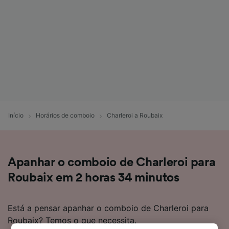
Início
Horários de comboio
Charleroi a Roubaix
Apanhar o comboio de Charleroi para
Roubaix em 2 horas 34 minutos
Está a pensar apanhar o comboio de Charleroi para
Roubaix? Temos o que necessita.