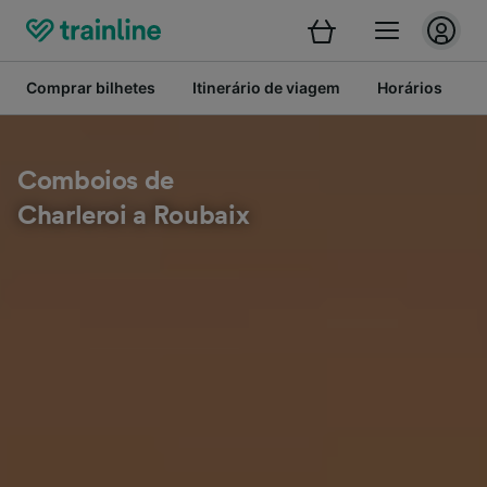
Comprar bilhetes
Itinerário de viagem
Horários
B
Comboios de
Charleroi a Roubaix