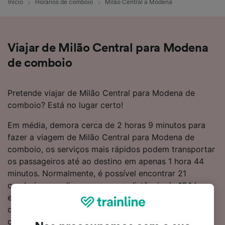
Início
Horários de comboio
Milão Central a Modena
Viajar de Milão Central para Modena
de comboio
Pretende viajar de Milão Central para Modena de
comboio? Está no lugar certo!
Em média, demora cerca de 2 horas 9 minutos para
fazer a viagem de Milão Central para Modena de
comboio, os serviços mais rápidos podem transportar
os passageiros até ao destino em apenas 1 hora 44
minutos. Normalmente, é possível encontrar 21
comboios por dia a percorrer a distância de 164 km
entre estes dois destinos. Não precisa de mudar de
comboio durante a viagem, porque são oferecidos
comboios diretos de Milão Central para Modena. O