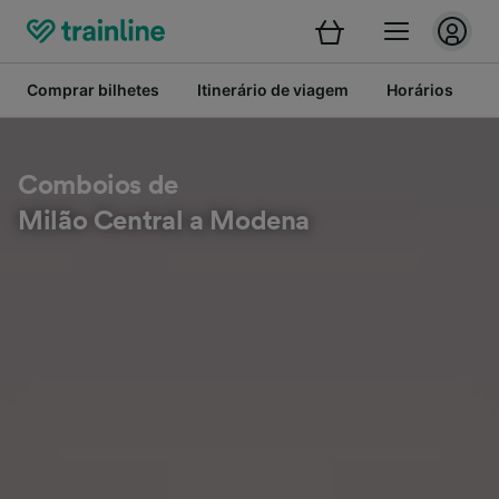
Comprar bilhetes
Itinerário de viagem
Horários
B
Comboios de
Milão Central a Modena