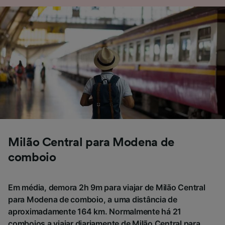
sinalizadas aos nossos parceiros e não
afetarão os dados de navegação. Seus dados
não serão utilizados para fins de rastreamento
se você tiver pedido para não ser rastreado.
Nós e nossos parceiros processamos os
dados para fornecer:
Usar dados exatos de geolocalização.
Verificar ativamente as características do
dispositivo para identificação. Armazenar e/ou
acessar informações em um dispositivo.
Publicidade e conteúdo personalizados,
medição de publicidade e conteúdo, pesquisa
Milão Central para Modena de
de público e desenvolvimento de serviços..
comboio
Lista de parceiros (fornecedores)
Em média, demora 2h 9m para viajar de Milão Central
para Modena de comboio, a uma distância de
aproximadamente 164 km. Normalmente há 21
comboios a viajar diariamente de Milão Central para