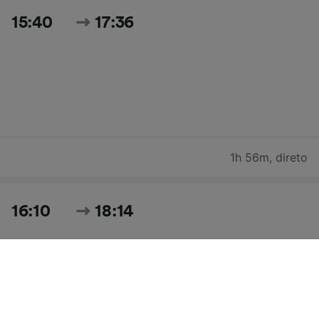
15:40
17:36
1h 56m
,
direto
16:10
18:14