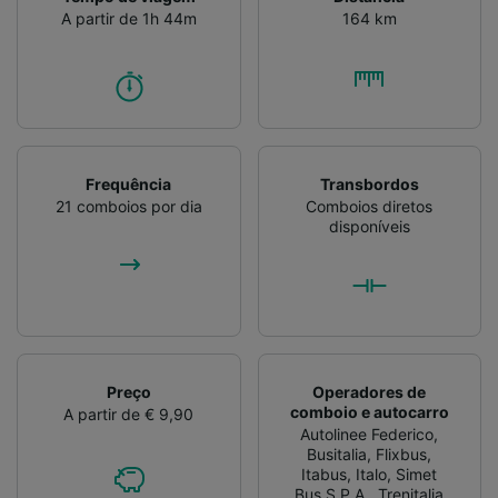
A partir de 1h 44m
164 km
Frequência
Transbordos
21 comboios por dia
Comboios diretos
disponíveis
Preço
Operadores de
comboio e autocarro
A partir de € 9,90
Autolinee Federico
,
Busitalia
,
Flixbus
,
Itabus
,
Italo
,
Simet
Bus S.P.A.
,
Trenitalia