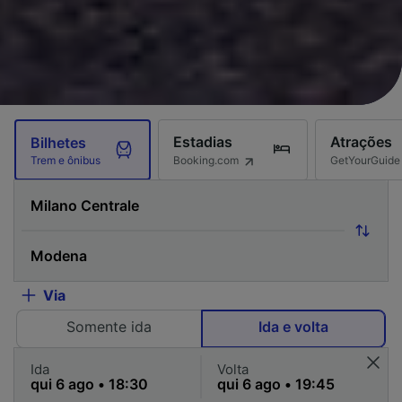
Estadias
Atrações
Bilhetes
Booking.com
GetYourGuide
Trem e ônibus
Via
Somente ida
Ida e volta
Ida
Volta