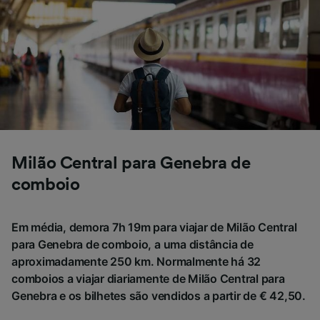
afetarão os dados de navegação. Seus dados
não serão utilizados para fins de rastreamento
se você tiver pedido para não ser rastreado.
Nós e nossos parceiros processamos os
dados para fornecer:
Usar dados exatos de geolocalização.
Verificar ativamente as características do
dispositivo para identificação. Armazenar e/ou
acessar informações em um dispositivo.
Milão Central para Genebra de
Publicidade e conteúdo personalizados,
medição de publicidade e conteúdo, pesquisa
comboio
de público e desenvolvimento de serviços..
Lista de parceiros (fornecedores)
Em média, demora 7h 19m para viajar de Milão Central
para Genebra de comboio, a uma distância de
aproximadamente 250 km. Normalmente há 32
comboios a viajar diariamente de Milão Central para
Genebra e os bilhetes são vendidos a partir de € 42,50.