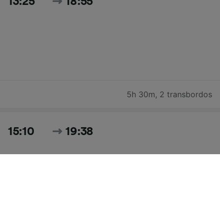
13:25
18:55
5h 30m
,
2 transbordos
15:10
19:38