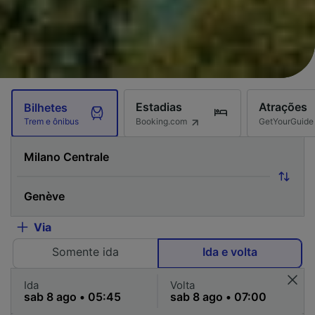
Estadias
Atrações
Bilhetes
Booking.com
GetYourGuide
Trem e ônibus
Via
Somente ida
Ida e volta
Ida
Volta