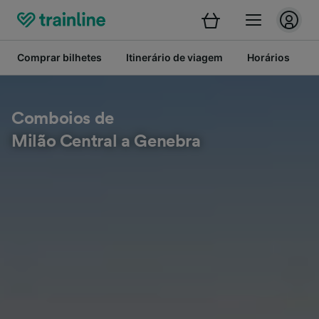
Comprar bilhetes
Itinerário de viagem
Horários
B
Comboios de
Milão Central a Genebra