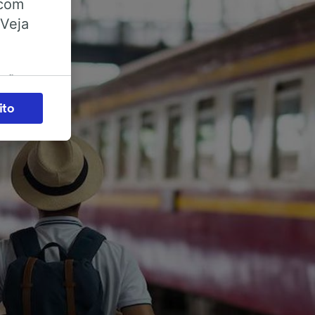
 com
 Veja
ações
es) para
ito
legítimo)
s e não
 para
acessar
zados,