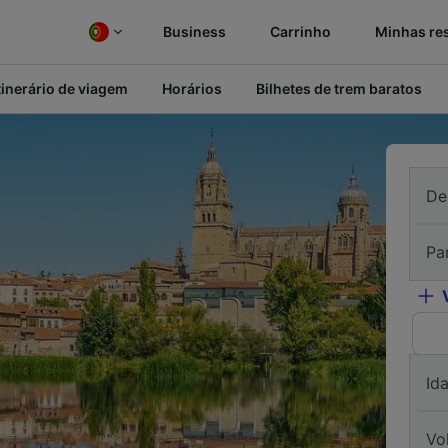
Business
Carrinho
Minhas re
tinerário de viagem
Horários
Bilhetes de trem baratos
De
Pa
Id
Vo