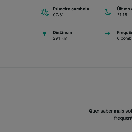
Primeiro comboio
Último
07:31
21:15
Distância
Frequê
291 km
6 combo
Quer saber mais so
frequent