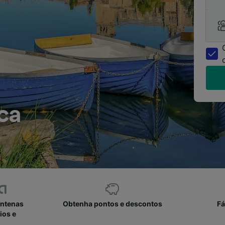
ca
entenas
Obtenha pontos e descontos
Fá
ios e