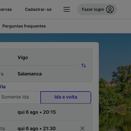
servas
Cadastrar-se
Fazer login
Perguntas frequentes
ra
Via
Somente ida
Ida e volta
a
lta