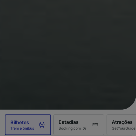
Estadias
Atrações
Bilhetes
Booking.com
GetYourGuide
Trem e ônibus