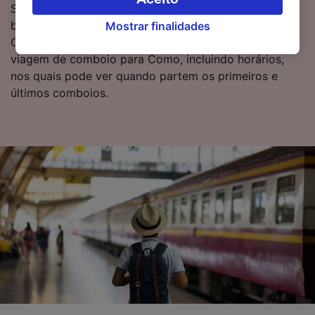
Se estiver pronto para reservar, comece a pesquisar
suas escolhas (incluindo o seu direito se opor
bilhetes de comboio baratos connosco hoje mesmo.
Mostrar finalidades
à aplicação do interesse legítimo) clicando
Continue a ler para obter mais informações sobre a
abaixo ou a qualquer momento, na página da
viagem de comboio para Como, incluindo horários,
política de privacidade. Estas escolhas serão
nos quais pode ver quando partem os primeiros e
sinalizadas aos nossos parceiros e não
últimos comboios.
afetarão os dados de navegação. Seus dados
não serão utilizados para fins de rastreamento
se você tiver pedido para não ser rastreado.
Nós e nossos parceiros processamos os
dados para fornecer:
Usar dados exatos de geolocalização.
Verificar ativamente as características do
dispositivo para identificação. Armazenar e/ou
acessar informações em um dispositivo.
Publicidade e conteúdo personalizados,
medição de publicidade e conteúdo, pesquisa
de público e desenvolvimento de serviços..
Lista de parceiros (fornecedores)