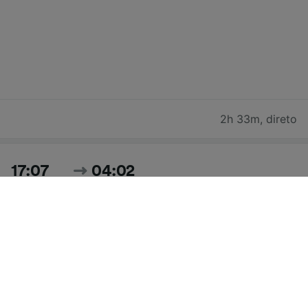
2h 33m
,
direto
17:07
04:02
10h 55m
,
1 transbordo