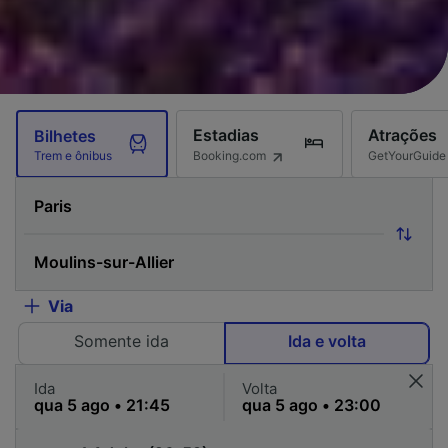
Estadias
Atrações
Bilhetes
Booking.com
GetYourGuide
Trem e ônibus
Via
Somente ida
Ida e volta
Ida
Volta