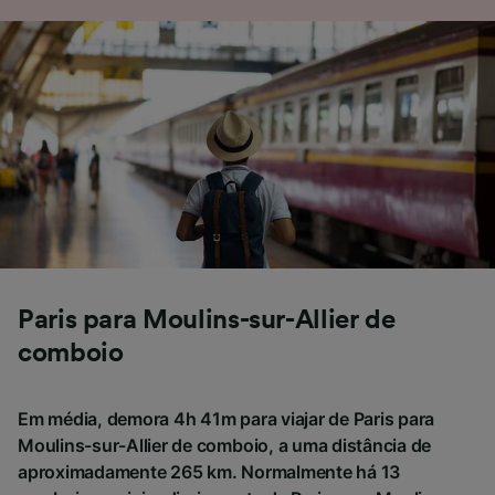
não serão utilizados para fins de rastreamento
se você tiver pedido para não ser rastreado.
Nós e nossos parceiros processamos os
dados para fornecer:
Usar dados exatos de geolocalização.
Verificar ativamente as características do
dispositivo para identificação. Armazenar e/ou
acessar informações em um dispositivo.
Publicidade e conteúdo personalizados,
medição de publicidade e conteúdo, pesquisa
de público e desenvolvimento de serviços..
Lista de parceiros (fornecedores)
Paris para Moulins-sur-Allier de
comboio
Em média, demora 4h 41m para viajar de Paris para
Moulins-sur-Allier de comboio, a uma distância de
aproximadamente 265 km. Normalmente há 13