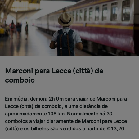
afetarão os dados de navegação. Seus dados
não serão utilizados para fins de rastreamento
se você tiver pedido para não ser rastreado.
Nós e nossos parceiros processamos os
dados para fornecer:
Usar dados exatos de geolocalização.
Verificar ativamente as características do
dispositivo para identificação. Armazenar e/ou
acessar informações em um dispositivo.
Marconi para Lecce (città) de
Publicidade e conteúdo personalizados,
medição de publicidade e conteúdo, pesquisa
comboio
de público e desenvolvimento de serviços..
Lista de parceiros (fornecedores)
Em média, demora 2h 0m para viajar de Marconi para
Lecce (città) de comboio, a uma distância de
aproximadamente 138 km. Normalmente há 30
comboios a viajar diariamente de Marconi para Lecce
(città) e os bilhetes são vendidos a partir de € 13,20.