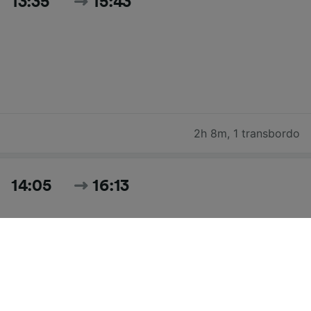
13:35
15:43
2h 8m
,
1 transbordo
14:05
16:13