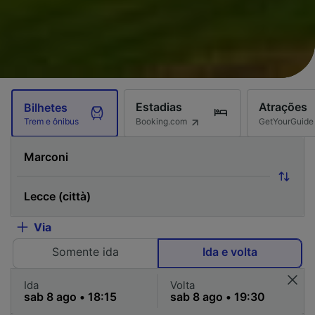
Estadias
Atrações
Bilhetes
Booking.com
GetYourGuide
Trem e ônibus
Via
Somente ida
Ida e volta
Ida
Volta