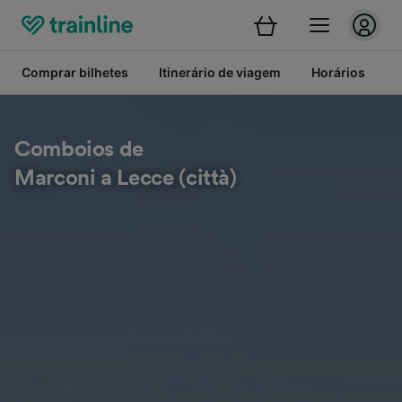
Comprar bilhetes
Itinerário de viagem
Horários
B
Comboios de
Marconi a Lecce (città)