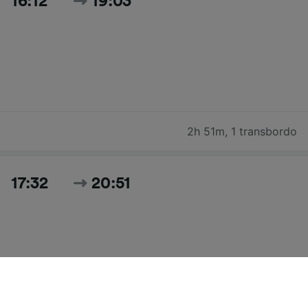
16:12
19:03
2h 51m
,
1 transbordo
17:32
20:51