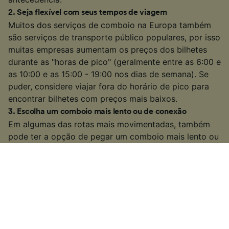
2
.
Seja flexível com seus tempos de viagem
Muitos dos serviços de comboio na Europa também
são serviços de transporte público populares, por isso
muitas empresas aumentam os preços dos bilhetes
durante as "horas de pico" (geralmente entre as 6:00 e
as 10:00 e as 15:00 - 19:00 nos dias de semana). Se
puder, considere viajar fora do horário de pico para
encontrar bilhetes com preços mais baixos.
3
.
Escolha um comboio mais lento ou de conexão
Em algumas das rotas mais movimentadas, também
pode ter a opção de pegar um comboio mais lento ou
de conexão. Isso pode demorar um pouco mais do
que alguns serviços diretos ou de alta velocidade,
mas se tiver um pouco de tempo extra em suas mãos,
você pode encontrar uma tarifa mais barata. Além
disso, terá mais tempo para apreciar a vista do
campo!
4
.
Procure ofertas especiais