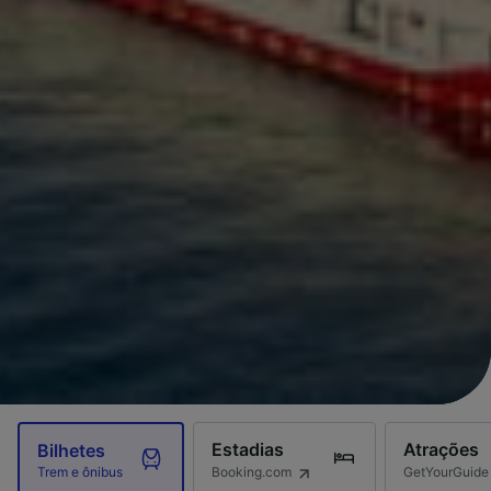
Estadias
Atrações
Bilhetes
Booking.com
GetYourGuide
Trem e ônibus