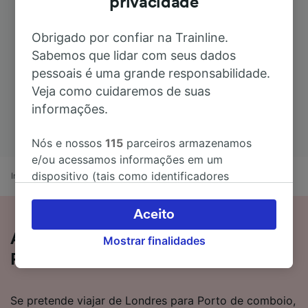
privacidade
Obrigado por confiar na Trainline.
Sabemos que lidar com seus dados
pessoais é uma grande responsabilidade.
Veja como cuidaremos de suas
informações.
Nós e nossos
115
parceiros armazenamos
e/ou acessamos informações em um
dispositivo (tais como identificadores
Início
Horários de comboio
Londres a Porto
exclusivos em cookies) para processar dados
pessoais. Você pode aceitar ou gerenciar as
Aceito
suas escolhas (incluindo o seu direito se opor
Apanhe o comboio de Londres para
Mostrar finalidades
à aplicação do interesse legítimo) clicando
Porto em 35 horas 49 minutos
abaixo ou a qualquer momento, na página da
política de privacidade. Estas escolhas serão
sinalizadas aos nossos parceiros e não
Se pretende viajar de Londres para Porto de comboio,