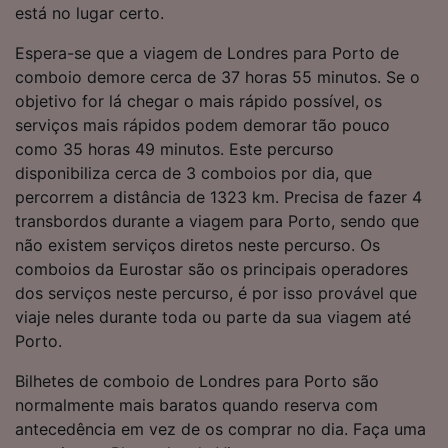
afetarão os dados de navegação. Seus dados
está no lugar certo.
não serão utilizados para fins de rastreamento
se você tiver pedido para não ser rastreado.
Espera-se que a viagem de Londres para Porto de
comboio demore cerca de 37 horas 55 minutos. Se o
Nós e nossos parceiros processamos os
objetivo for lá chegar o mais rápido possível, os
dados para fornecer:
serviços mais rápidos podem demorar tão pouco
Usar dados exatos de geolocalização.
como 35 horas 49 minutos. Este percurso
Verificar ativamente as características do
disponibiliza cerca de 3 comboios por dia, que
dispositivo para identificação. Armazenar e/ou
acessar informações em um dispositivo.
percorrem a distância de 1323 km. Precisa de fazer 4
Publicidade e conteúdo personalizados,
transbordos durante a viagem para Porto, sendo que
medição de publicidade e conteúdo, pesquisa
não existem serviços diretos neste percurso. Os
de público e desenvolvimento de serviços..
comboios da Eurostar são os principais operadores
Lista de parceiros (fornecedores)
dos serviços neste percurso, é por isso provável que
viaje neles durante toda ou parte da sua viagem até
Porto.
Bilhetes de comboio de Londres para Porto são
normalmente mais baratos quando reserva com
antecedência em vez de os comprar no dia. Faça uma